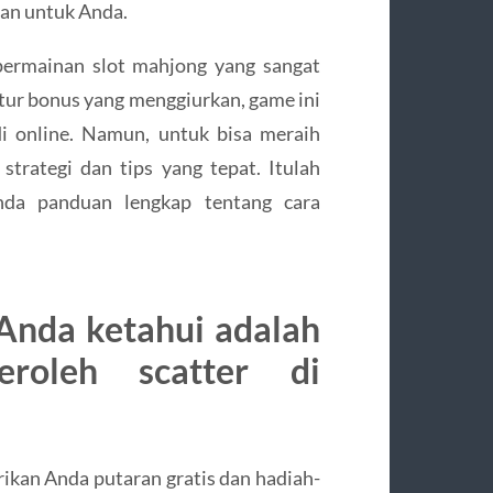
an untuk Anda.
permainan slot mahjong yang sangat
fitur bonus yang menggiurkan, game ini
di online. Namun, untuk bisa meraih
trategi dan tips yang tepat. Itulah
da panduan lengkap tentang cara
.
Anda ketahui adalah
roleh scatter di
ikan Anda putaran gratis dan hadiah-