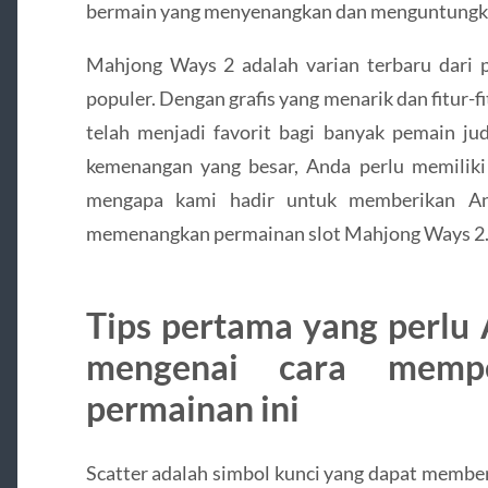
bermain yang menyenangkan dan menguntungk
Mahjong Ways 2 adalah varian terbaru dari 
populer. Dengan grafis yang menarik dan fitur-
telah menjadi favorit bagi banyak pemain ju
kemenangan yang besar, Anda perlu memiliki s
mengapa kami hadir untuk memberikan An
memenangkan permainan slot Mahjong Ways 2
Tips pertama yang perlu 
mengenai cara mempe
permainan ini
Scatter adalah simbol kunci yang dapat member