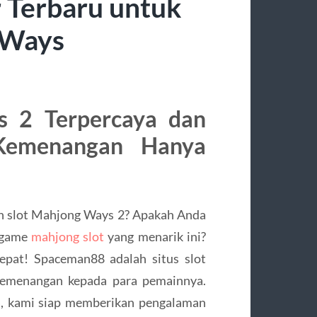
r Terbaru untuk
 Ways
s 2 Terpercaya dan
Kemenangan Hanya
n slot Mahjong Ways 2? Apakah Anda
 game
mahjong slot
yang menarik ini?
epat! Spaceman88 adalah situs slot
 kemenangan kepada para pemainnya.
ya, kami siap memberikan pengalaman