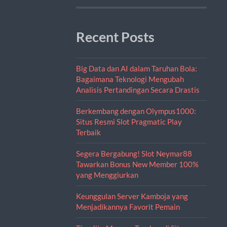
Recent Posts
Big Data dan AI dalam Taruhan Bola:
Bagaimana Teknologi Mengubah
Analisis Pertandingan Secara Drastis
Berkembang dengan Olympus1000:
Situs Resmi Slot Pragmatic Play
Terbaik
Segera Bergabung! Slot Neymar88
Tawarkan Bonus New Member 100%
yang Menggiurkan
Keunggulan Server Kamboja yang
Menjadikannya Favorit Pemain