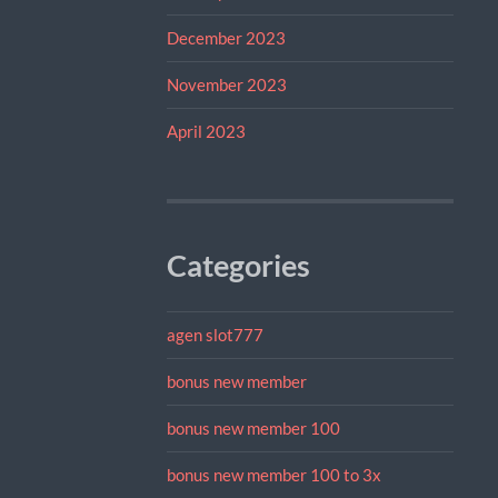
December 2023
November 2023
April 2023
Categories
agen slot777
bonus new member
bonus new member 100
bonus new member 100 to 3x