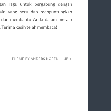
ngan ragu untuk bergabung dengan
ain yang seru dan menguntungkan
at dan membantu Anda dalam meraih
 Terima kasih telah membaca!
THEME BY
ANDERS NORÉN
—
UP ↑