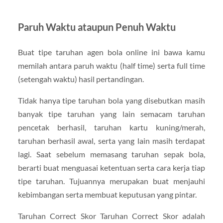
Paruh Waktu ataupun Penuh Waktu
Buat tipe taruhan agen bola online ini bawa kamu
memilah antara paruh waktu (half time) serta full time
(setengah waktu) hasil pertandingan.
Tidak hanya tipe taruhan bola yang disebutkan masih
banyak tipe taruhan yang lain semacam taruhan
pencetak berhasil, taruhan kartu kuning/merah,
taruhan berhasil awal, serta yang lain masih terdapat
lagi. Saat sebelum memasang taruhan sepak bola,
berarti buat menguasai ketentuan serta cara kerja tiap
tipe taruhan. Tujuannya merupakan buat menjauhi
kebimbangan serta membuat keputusan yang pintar.
Taruhan Correct Skor Taruhan Correct Skor adalah