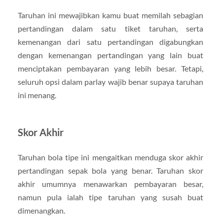
Taruhan ini mewajibkan kamu buat memilah sebagian
pertandingan dalam satu tiket taruhan, serta
kemenangan dari satu pertandingan digabungkan
dengan kemenangan pertandingan yang lain buat
menciptakan pembayaran yang lebih besar. Tetapi,
seluruh opsi dalam parlay wajib benar supaya taruhan
ini menang.
Skor Akhir
Taruhan bola tipe ini mengaitkan menduga skor akhir
pertandingan sepak bola yang benar. Taruhan skor
akhir umumnya menawarkan pembayaran besar,
namun pula ialah tipe taruhan yang susah buat
dimenangkan.