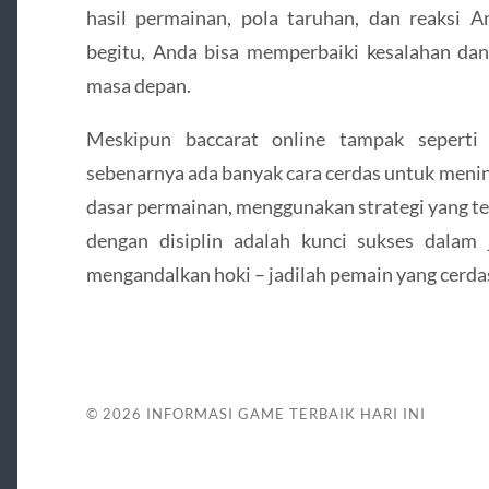
hasil permainan, pola taruhan, dan reaksi A
begitu, Anda bisa memperbaiki kesalahan dan
masa depan.
Meskipun baccarat online tampak seperti
sebenarnya ada banyak cara cerdas untuk men
dasar permainan, menggunakan strategi yang te
dengan disiplin adalah kunci sukses dalam 
mengandalkan hoki – jadilah pemain yang cerda
© 2026
INFORMASI GAME TERBAIK HARI INI