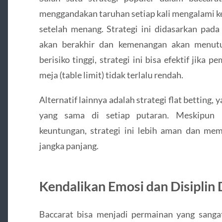
menggandakan taruhan setiap kali mengalami ke
setelah menang. Strategi ini didasarkan pad
akan berakhir dan kemenangan akan menutu
berisiko tinggi, strategi ini bisa efektif jika
meja (table limit) tidak terlalu rendah.
Alternatif lainnya adalah strategi flat bettin
yang sama di setiap putaran. Meskipun 
keuntungan, strategi ini lebih aman dan m
jangka panjang.
Kendalikan Emosi dan Disiplin 
Baccarat bisa menjadi permainan yang sang