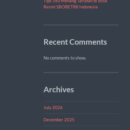
Tips Jitu Menang Taruhan di Situs
Resmi SBOBET88 Indonesia
Recent Comments
No comments to show.
Archives
July 2026
December 2025