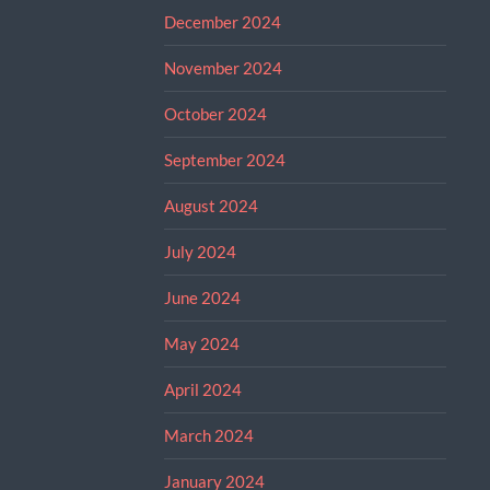
December 2024
November 2024
October 2024
September 2024
August 2024
July 2024
June 2024
May 2024
April 2024
March 2024
January 2024