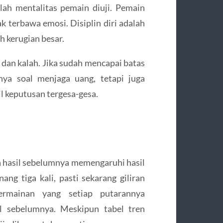
lah mentalitas pemain diuji. Pemain
k terbawa emosi. Disiplin diri adalah
 kerugian besar.
dan kalah. Jika sudah mencapai batas
nya soal menjaga uang, tetapi juga
l keputusan tergesa-gesa.
a hasil sebelumnya memengaruhi hasil
ang tiga kali, pasti sekarang giliran
permainan yang setiap putarannya
il sebelumnya. Meskipun tabel tren