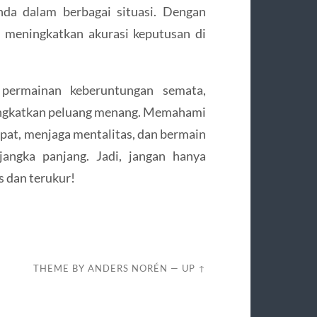
nda dalam berbagai situasi. Dengan
 meningkatkan akurasi keputusan di
 permainan keberuntungan semata,
ingkatkan peluang menang. Memahami
pat, menjaga mentalitas, dan bermain
jangka panjang. Jadi, jangan hanya
s dan terukur!
THEME BY
ANDERS NORÉN
—
UP ↑