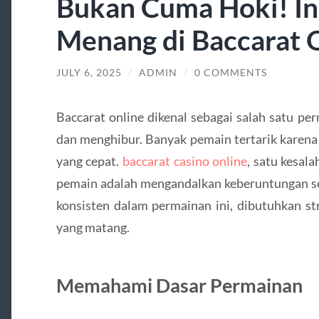
Bukan Cuma Hoki! In
Menang di Baccarat 
JULY 6, 2025
/
ADMIN
/
0 COMMENTS
Baccarat online dikenal sebagai salah satu pe
dan menghibur. Banyak pemain tertarik karen
yang cepat.
baccarat casino online
, satu kesal
pemain adalah mengandalkan keberuntungan se
konsisten dalam permainan ini, dibutuhkan s
yang matang.
Memahami Dasar Permainan