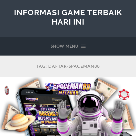
INFORMASI GAME TERBAIK
HARI INI
SHOW MENU
TAG:
DAFTAR-SPACEMAN88