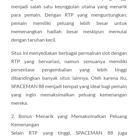
menjadi salah satu keunggulan utama yang menarik
para pemain. Dengan RTP yang menguntungkan,
pemain memiliki peluang lebih besar untuk
memenangkan hadiah besar meskipun memulai
dengan taruhan kecil.
Situs ini menyediakan berbagai permainan slot dengan
RTP yang bervariasi, namun semuanya memiliki
persentase pengembalian yang lebih tinggi
dibandingkan banyak situs lainnya. Oleh karena itu,
SPACEMAN 88 menjadi tempat yang ideal bagi pemain
yang ingin memaksimalkan peluang kemenangan
mereka.
2. Bonus Menarik yang Memaksimalkan Peluang
Kemenangan
Selain RTP yang tinggi, SPACEMAN 88 juga