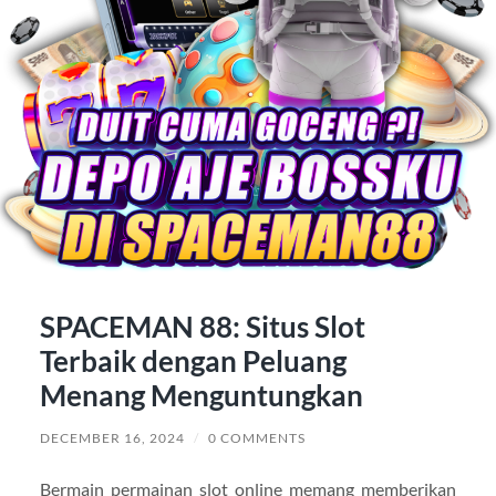
SPACEMAN 88: Situs Slot
Terbaik dengan Peluang
Menang Menguntungkan
DECEMBER 16, 2024
/
0 COMMENTS
Bermain permainan slot online memang memberikan