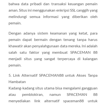
bahwa data pribadi dan transaksi keuangan pemain
aman. Situs ini menggunakan enkripsi SSL canggih yang
melindungi semua informasi yang diberikan oleh
pemain.
Dengan adanya sistem keamanan yang ketat, para
pemain dapat bermain dengan tenang tanpa harus
khawatir akan penyalahgunaan data mereka. Ini adalah
salah satu faktor yang membuat SPACEMAN 88
menjadi situs yang sangat terpercaya di kalangan
pemain.
5. Link Alternatif SPACEMAN88 untuk Akses Tanpa
Hambatan
Kadang-kadang situs utama bisa mengalami gangguan
atau pemblokiran, namun SPACEMAN 88
menyediakan link alternatif spaceman88 untuk