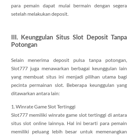
para pemain dapat mulai bermain dengan segera
setelah melakukan deposit.
III. Keunggulan Situs Slot Deposit Tanpa
Potongan
Selain menerima deposit pulsa tanpa potongan,
Slot777 juga menawarkan berbagai keunggulan lain
yang membuat situs ini menjadi pilihan utama bagi
pecinta permainan slot. Beberapa keunggulan yang
ditawarkan antara lain:
1. Winrate Game Slot Tertinggi
Slot777 memiliki winrate game slot tertinggi di antara
situs slot online lainnya. Hal ini berarti para pemain
memiliki peluang lebih besar untuk memenangkan