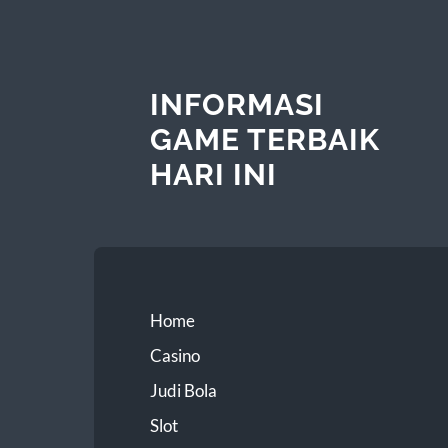
INFORMASI
GAME TERBAIK
HARI INI
Home
Casino
Judi Bola
Slot