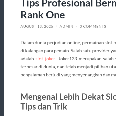
Tips Profesional Ber
Rank One
AUGUST 13, 2025
/
ADMIN
/
0 COMMENTS
Dalam dunia perjudian online, permainan slot m
di kalangan para pemain. Salah satu provider y
adalah
slot joker
Joker123 merupakan salah s
terbesar di dunia, dan telah menjadi pilihan 
pengalaman berjudi yang menyenangkan dan m
Mengenal Lebih Dekat S
Tips dan Trik