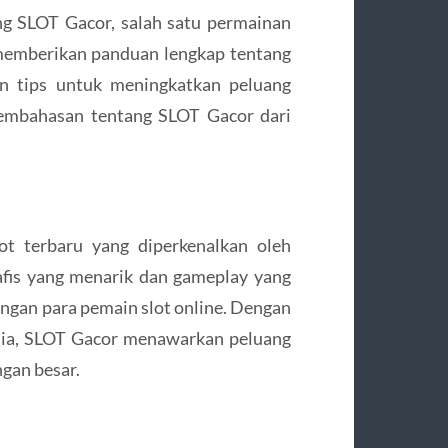
ng SLOT Gacor, salah satu permainan
 memberikan panduan lengkap tentang
an tips untuk meningkatkan peluang
pembahasan tentang SLOT Gacor dari
ot terbaru yang diperkenalkan oleh
afis yang menarik dan gameplay yang
ngan para pemain slot online. Dengan
edia, SLOT Gacor menawarkan peluang
gan besar.