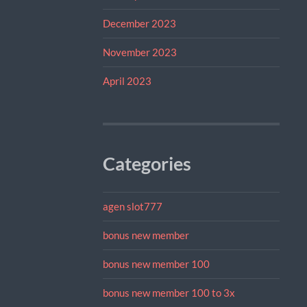
December 2023
November 2023
April 2023
Categories
agen slot777
bonus new member
bonus new member 100
bonus new member 100 to 3x