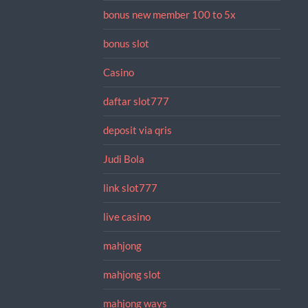
bonus new member 100 to 5x
bonus slot
Casino
daftar slot777
deposit via qris
Judi Bola
link slot777
live casino
mahjong
mahjong slot
mahjong ways