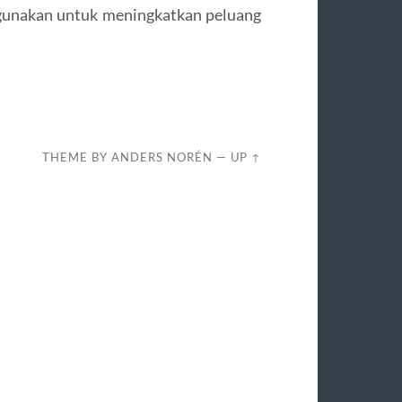
a gunakan untuk meningkatkan peluang
THEME BY
ANDERS NORÉN
—
UP ↑