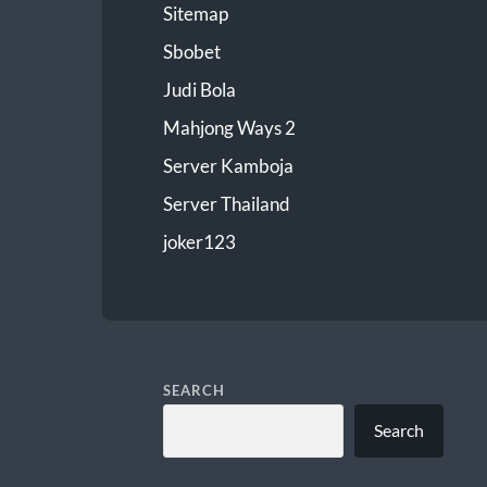
Sitemap
Sbobet
Judi Bola
Mahjong Ways 2
Server Kamboja
Server Thailand
joker123
SEARCH
Search