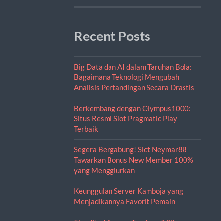
Recent Posts
Big Data dan AI dalam Taruhan Bola:
Bagaimana Teknologi Mengubah
Analisis Pertandingan Secara Drastis
Berkembang dengan Olympus1000:
Situs Resmi Slot Pragmatic Play
Terbaik
Segera Bergabung! Slot Neymar88
Tawarkan Bonus New Member 100%
yang Menggiurkan
Keunggulan Server Kamboja yang
Menjadikannya Favorit Pemain