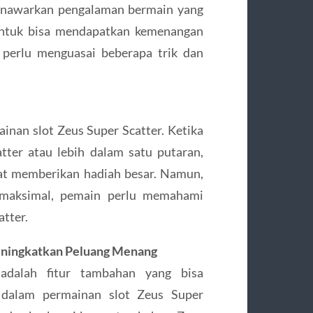
menawarkan pengalaman bermain yang
ntuk bisa mendapatkan kemenangan
 perlu menguasai beberapa trik dan
inan slot Zeus Super Scatter. Ketika
tter atau lebih dalam satu putaran,
at memberikan hadiah besar. Namun,
maksimal, pemain perlu memahami
tter.
Meningkatkan Peluang Menang
 adalah fitur tambahan yang bisa
dalam permainan slot Zeus Super