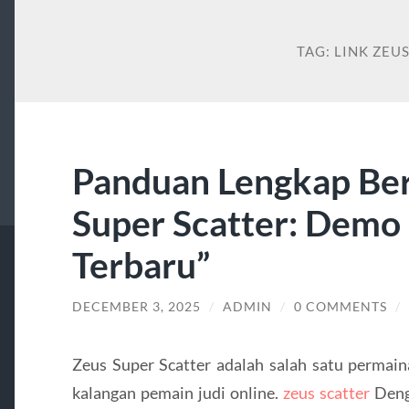
TAG:
LINK ZEUS
Panduan Lengkap Be
Super Scatter: Demo 
Terbaru”
DECEMBER 3, 2025
/
ADMIN
/
0 COMMENTS
/
Zeus Super Scatter adalah salah satu permain
kalangan pemain judi online.
zeus scatter
Deng