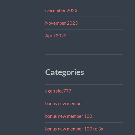
December 2023
November 2023
April 2023
Categories
agen slot777
bonus new member
bonus new member 100
bonus new member 100 to 3x