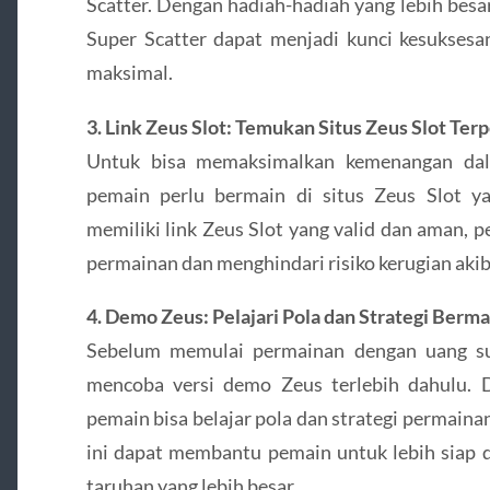
Scatter. Dengan hadiah-hadiah yang lebih bes
Super Scatter dapat menjadi kunci kesukse
maksimal.
3. Link Zeus Slot: Temukan Situs Zeus Slot Ter
Untuk bisa memaksimalkan kemenangan dal
pemain perlu bermain di situs Zeus Slot y
memiliki link Zeus Slot yang valid dan aman, p
permainan dan menghindari risiko kerugian aki
4. Demo Zeus: Pelajari Pola dan Strategi Berma
Sebelum memulai permainan dengan uang su
mencoba versi demo Zeus terlebih dahulu.
pemain bisa belajar pola dan strategi permain
ini dapat membantu pemain untuk lebih siap d
taruhan yang lebih besar.