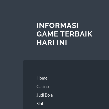
INFORMASI
GAME TERBAIK
HARI INI
Home
Casino
Judi Bola
Slot