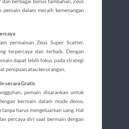
ar dan berbagai bonus tambahan, Zeus
san pemain dalam meraih kemenangan
percaya
am permainan Zeus Super Scatter,
ang terpercaya dan terbaik. Dengan
emain dapat lebih fokus pada strategi
bat penipuan atau kecurangan.
in secara Gratis
ngguhan, pemain disarankan untuk
 Dengan bermain dalam mode demo,
an tanpa harus mengeluarkan uang. Hal
an percaya diri saat bermain dengan