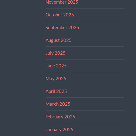
November 2025
October 2025
September 2025
August 2025
July 2025
June 2025
May 2025
April 2025
March 2025
February 2025
January 2025