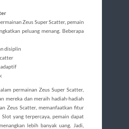
ter
rmainan Zeus Super Scatter, pemain
ingkatkan peluang menang. Beberapa
n disiplin
catter
 adaptif
k
alam permainan Zeus Super Scatter,
an mereka dan meraih hadiah-hadiah
n Zeus Scatter, memanfaatkan fitur
s Slot yang terpercaya, pemain dapat
menangkan lebih banyak uang. Jadi,