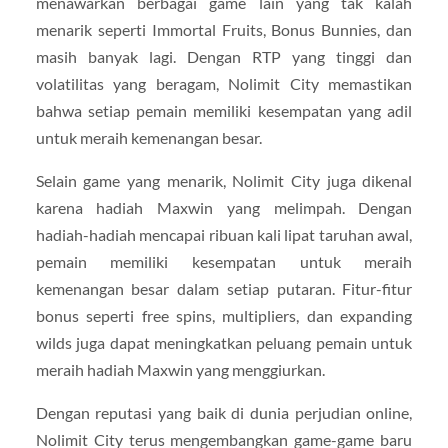
menawarkan berbagai game lain yang tak kalah
menarik seperti Immortal Fruits, Bonus Bunnies, dan
masih banyak lagi. Dengan RTP yang tinggi dan
volatilitas yang beragam, Nolimit City memastikan
bahwa setiap pemain memiliki kesempatan yang adil
untuk meraih kemenangan besar.
Selain game yang menarik, Nolimit City juga dikenal
karena hadiah Maxwin yang melimpah. Dengan
hadiah-hadiah mencapai ribuan kali lipat taruhan awal,
pemain memiliki kesempatan untuk meraih
kemenangan besar dalam setiap putaran. Fitur-fitur
bonus seperti free spins, multipliers, dan expanding
wilds juga dapat meningkatkan peluang pemain untuk
meraih hadiah Maxwin yang menggiurkan.
Dengan reputasi yang baik di dunia perjudian online,
Nolimit City terus mengembangkan game-game baru