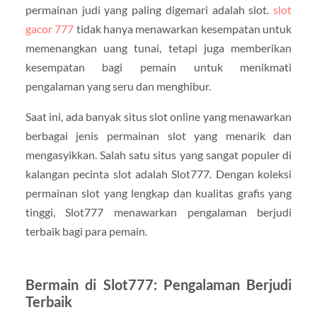
permainan judi yang paling digemari adalah slot.
slot
gacor 777
tidak hanya menawarkan kesempatan untuk
memenangkan uang tunai, tetapi juga memberikan
kesempatan bagi pemain untuk menikmati
pengalaman yang seru dan menghibur.
Saat ini, ada banyak situs slot online yang menawarkan
berbagai jenis permainan slot yang menarik dan
mengasyikkan. Salah satu situs yang sangat populer di
kalangan pecinta slot adalah Slot777. Dengan koleksi
permainan slot yang lengkap dan kualitas grafis yang
tinggi, Slot777 menawarkan pengalaman berjudi
terbaik bagi para pemain.
Bermain di Slot777: Pengalaman Berjudi
Terbaik