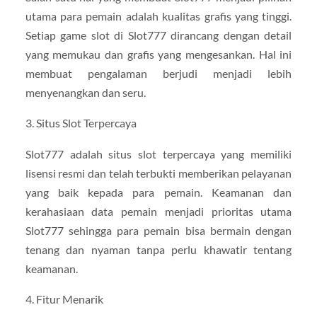
utama para pemain adalah kualitas grafis yang tinggi.
Setiap game slot di Slot777 dirancang dengan detail
yang memukau dan grafis yang mengesankan. Hal ini
membuat pengalaman berjudi menjadi lebih
menyenangkan dan seru.
3. Situs Slot Terpercaya
Slot777 adalah situs slot terpercaya yang memiliki
lisensi resmi dan telah terbukti memberikan pelayanan
yang baik kepada para pemain. Keamanan dan
kerahasiaan data pemain menjadi prioritas utama
Slot777 sehingga para pemain bisa bermain dengan
tenang dan nyaman tanpa perlu khawatir tentang
keamanan.
4. Fitur Menarik