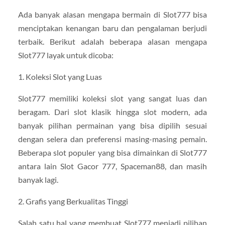
Ada banyak alasan mengapa bermain di Slot777 bisa
menciptakan kenangan baru dan pengalaman berjudi
terbaik. Berikut adalah beberapa alasan mengapa
Slot777 layak untuk dicoba:
1. Koleksi Slot yang Luas
Slot777 memiliki koleksi slot yang sangat luas dan
beragam. Dari slot klasik hingga slot modern, ada
banyak pilihan permainan yang bisa dipilih sesuai
dengan selera dan preferensi masing-masing pemain.
Beberapa slot populer yang bisa dimainkan di Slot777
antara lain Slot Gacor 777, Spaceman88, dan masih
banyak lagi.
2. Grafis yang Berkualitas Tinggi
Salah satu hal yang membuat Slot777 menjadi pilihan