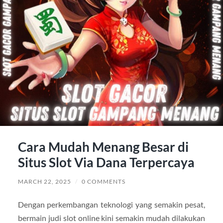
Cara Mudah Menang Besar di
Situs Slot Via Dana Terpercaya
MARCH 22, 2025
/
0 COMMENTS
Dengan perkembangan teknologi yang semakin pesat,
bermain judi slot online kini semakin mudah dilakukan