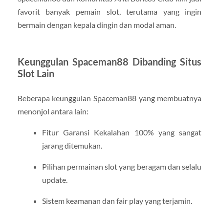
favorit banyak pemain slot, terutama yang ingin
bermain dengan kepala dingin dan modal aman.
Keunggulan Spaceman88 Dibanding Situs
Slot Lain
Beberapa keunggulan Spaceman88 yang membuatnya
menonjol antara lain:
Fitur Garansi Kekalahan 100% yang sangat
jarang ditemukan.
Pilihan permainan slot yang beragam dan selalu
update.
Sistem keamanan dan fair play yang terjamin.