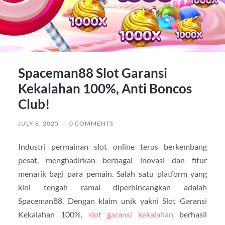
Spaceman88 Slot Garansi
Kekalahan 100%, Anti Boncos
Club!
JULY 8, 2025
/
0 COMMENTS
Industri permainan slot online terus berkembang
pesat, menghadirkan berbagai inovasi dan fitur
menarik bagi para pemain. Salah satu platform yang
kini tengah ramai diperbincangkan adalah
Spaceman88. Dengan klaim unik yakni Slot Garansi
Kekalahan 100%,
slot garansi kekalahan
berhasil