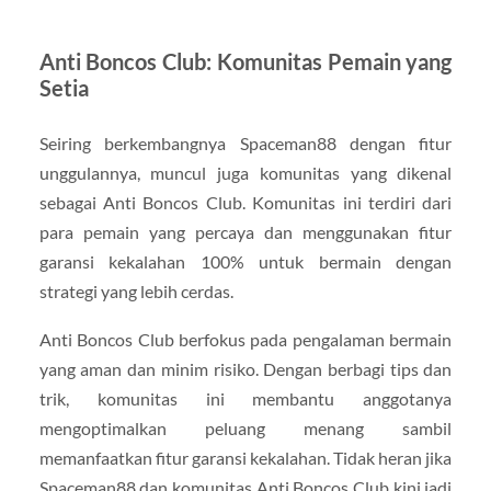
Anti Boncos Club: Komunitas Pemain yang
Setia
Seiring berkembangnya Spaceman88 dengan fitur
unggulannya, muncul juga komunitas yang dikenal
sebagai Anti Boncos Club. Komunitas ini terdiri dari
para pemain yang percaya dan menggunakan fitur
garansi kekalahan 100% untuk bermain dengan
strategi yang lebih cerdas.
Anti Boncos Club berfokus pada pengalaman bermain
yang aman dan minim risiko. Dengan berbagi tips dan
trik, komunitas ini membantu anggotanya
mengoptimalkan peluang menang sambil
memanfaatkan fitur garansi kekalahan. Tidak heran jika
Spaceman88 dan komunitas Anti Boncos Club kini jadi