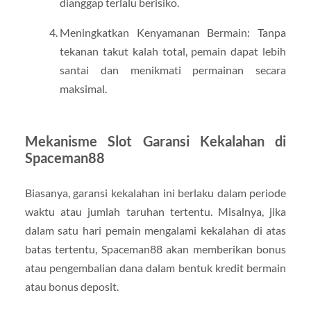
dianggap terlalu berisiko.
Meningkatkan Kenyamanan Bermain: Tanpa
tekanan takut kalah total, pemain dapat lebih
santai dan menikmati permainan secara
maksimal.
Mekanisme Slot Garansi Kekalahan di
Spaceman88
Biasanya, garansi kekalahan ini berlaku dalam periode
waktu atau jumlah taruhan tertentu. Misalnya, jika
dalam satu hari pemain mengalami kekalahan di atas
batas tertentu, Spaceman88 akan memberikan bonus
atau pengembalian dana dalam bentuk kredit bermain
atau bonus deposit.