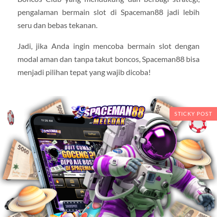
pengalaman bermain slot di Spaceman88 jadi lebih
seru dan bebas tekanan.
Jadi, jika Anda ingin mencoba bermain slot dengan
modal aman dan tanpa takut boncos, Spaceman88 bisa
menjadi pilihan tepat yang wajib dicoba!
STICKY POST