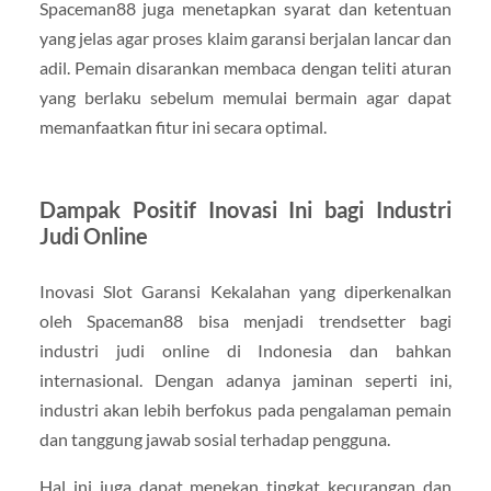
Spaceman88 juga menetapkan syarat dan ketentuan
yang jelas agar proses klaim garansi berjalan lancar dan
adil. Pemain disarankan membaca dengan teliti aturan
yang berlaku sebelum memulai bermain agar dapat
memanfaatkan fitur ini secara optimal.
Dampak Positif Inovasi Ini bagi Industri
Judi Online
Inovasi Slot Garansi Kekalahan yang diperkenalkan
oleh Spaceman88 bisa menjadi trendsetter bagi
industri judi online di Indonesia dan bahkan
internasional. Dengan adanya jaminan seperti ini,
industri akan lebih berfokus pada pengalaman pemain
dan tanggung jawab sosial terhadap pengguna.
Hal ini juga dapat menekan tingkat kecurangan dan