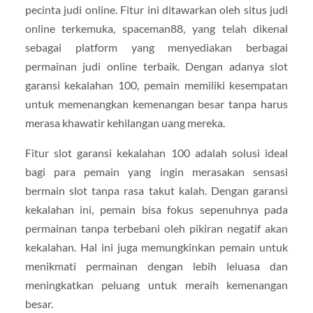
pecinta judi online. Fitur ini ditawarkan oleh situs judi
online terkemuka, spaceman88, yang telah dikenal
sebagai platform yang menyediakan berbagai
permainan judi online terbaik. Dengan adanya slot
garansi kekalahan 100, pemain memiliki kesempatan
untuk memenangkan kemenangan besar tanpa harus
merasa khawatir kehilangan uang mereka.
Fitur slot garansi kekalahan 100 adalah solusi ideal
bagi para pemain yang ingin merasakan sensasi
bermain slot tanpa rasa takut kalah. Dengan garansi
kekalahan ini, pemain bisa fokus sepenuhnya pada
permainan tanpa terbebani oleh pikiran negatif akan
kekalahan. Hal ini juga memungkinkan pemain untuk
menikmati permainan dengan lebih leluasa dan
meningkatkan peluang untuk meraih kemenangan
besar.