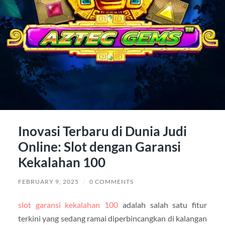
Inovasi Terbaru di Dunia Judi
Online: Slot dengan Garansi
Kekalahan 100
FEBRUARY 9, 2025
/
0 COMMENTS
slot garansi kekalahan 100
adalah salah satu fitur
terkini yang sedang ramai diperbincangkan di kalangan