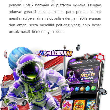
pemain untuk bermain di platform mereka. Dengan
adanya garansi kekalahan ini, para pemain dapat
menikmati permainan slot online dengan lebih nyaman
dan aman, serta memiliki peluang yang lebih besar
untuk meraih kemenangan besar.