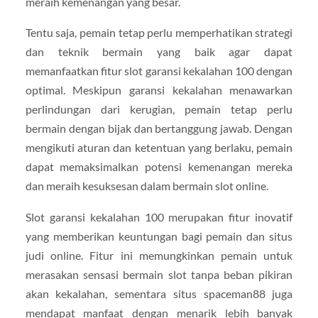
meraih kemenangan yang besar.
Tentu saja, pemain tetap perlu memperhatikan strategi
dan teknik bermain yang baik agar dapat
memanfaatkan fitur slot garansi kekalahan 100 dengan
optimal. Meskipun garansi kekalahan menawarkan
perlindungan dari kerugian, pemain tetap perlu
bermain dengan bijak dan bertanggung jawab. Dengan
mengikuti aturan dan ketentuan yang berlaku, pemain
dapat memaksimalkan potensi kemenangan mereka
dan meraih kesuksesan dalam bermain slot online.
Slot garansi kekalahan 100 merupakan fitur inovatif
yang memberikan keuntungan bagi pemain dan situs
judi online. Fitur ini memungkinkan pemain untuk
merasakan sensasi bermain slot tanpa beban pikiran
akan kekalahan, sementara situs spaceman88 juga
mendapat manfaat dengan menarik lebih banyak