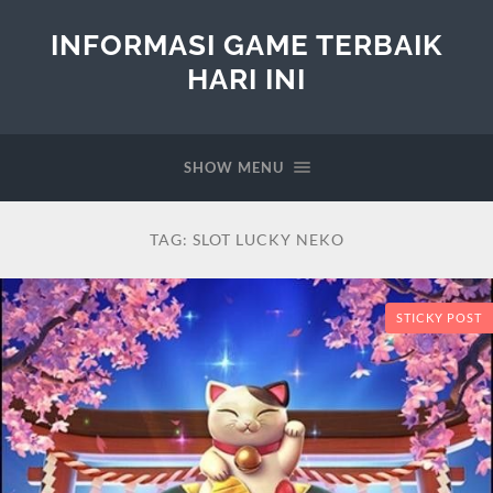
INFORMASI GAME TERBAIK
HARI INI
SHOW MENU
TAG:
SLOT LUCKY NEKO
STICKY POST