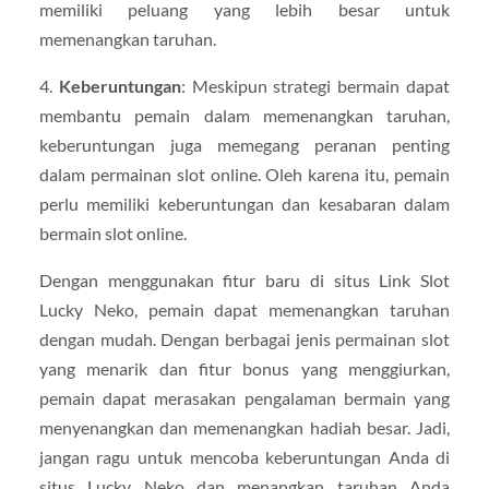
memiliki peluang yang lebih besar untuk
memenangkan taruhan.
4.
Keberuntungan
: Meskipun strategi bermain dapat
membantu pemain dalam memenangkan taruhan,
keberuntungan juga memegang peranan penting
dalam permainan slot online. Oleh karena itu, pemain
perlu memiliki keberuntungan dan kesabaran dalam
bermain slot online.
Dengan menggunakan fitur baru di situs Link Slot
Lucky Neko, pemain dapat memenangkan taruhan
dengan mudah. Dengan berbagai jenis permainan slot
yang menarik dan fitur bonus yang menggiurkan,
pemain dapat merasakan pengalaman bermain yang
menyenangkan dan memenangkan hadiah besar. Jadi,
jangan ragu untuk mencoba keberuntungan Anda di
situs Lucky Neko dan menangkan taruhan Anda