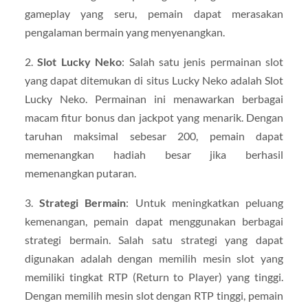
gameplay yang seru, pemain dapat merasakan
pengalaman bermain yang menyenangkan.
2.
Slot Lucky Neko
: Salah satu jenis permainan slot
yang dapat ditemukan di situs Lucky Neko adalah Slot
Lucky Neko. Permainan ini menawarkan berbagai
macam fitur bonus dan jackpot yang menarik. Dengan
taruhan maksimal sebesar 200, pemain dapat
memenangkan hadiah besar jika berhasil
memenangkan putaran.
3.
Strategi Bermain
: Untuk meningkatkan peluang
kemenangan, pemain dapat menggunakan berbagai
strategi bermain. Salah satu strategi yang dapat
digunakan adalah dengan memilih mesin slot yang
memiliki tingkat RTP (Return to Player) yang tinggi.
Dengan memilih mesin slot dengan RTP tinggi, pemain