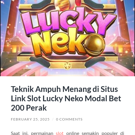
Teknik Ampuh Menang di Situs
Link Slot Lucky Neko Modal Bet
200 Perak
FEBRUARY 25, 2025
/
0 COMMENTS
Saat ini, permainan
slot
online semakin populer di