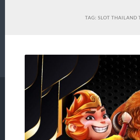
TAG:
SLOT THAILAND