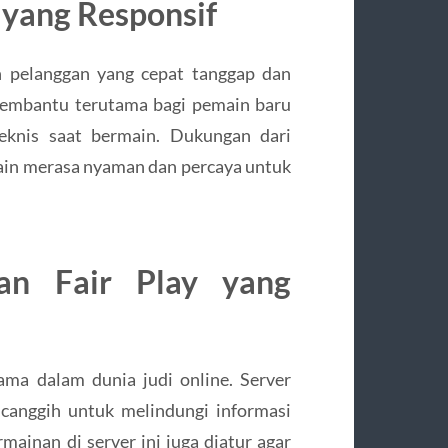
 yang Responsif
n pelanggan yang cepat tanggap dan
 membantu terutama bagi pemain baru
knis saat bermain. Dukungan dari
ain merasa nyaman dan percaya untuk
an Fair Play yang
ma dalam dunia judi online. Server
canggih untuk melindungi informasi
rmainan di server ini juga diatur agar