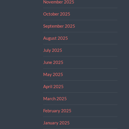
November 2025
October 2025
September 2025
August 2025
July 2025
June 2025
May 2025
April 2025
March 2025
February 2025
January 2025