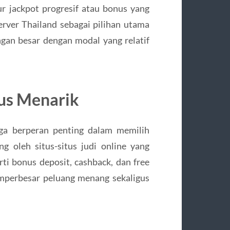
ur jackpot progresif atau bonus yang
erver Thailand sebagai pilihan utama
an besar dengan modal yang relatif
us Menarik
uga berperan penting dalam memilih
ng oleh situs-situs judi online yang
i bonus deposit, cashback, dan free
mperbesar peluang menang sekaligus