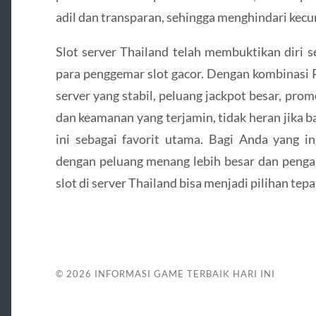
adil dan transparan, sehingga menghindari kec
Slot server Thailand telah membuktikan diri se
para penggemar slot gacor. Dengan kombinasi RT
server yang stabil, peluang jackpot besar, pr
dan keamanan yang terjamin, tidak heran jika 
ini sebagai favorit utama. Bagi Anda yang i
dengan peluang menang lebih besar dan pen
slot di server Thailand bisa menjadi pilihan tepa
© 2026
INFORMASI GAME TERBAIK HARI INI