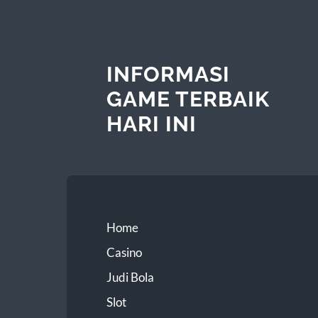
INFORMASI
GAME TERBAIK
HARI INI
Home
Casino
Judi Bola
Slot