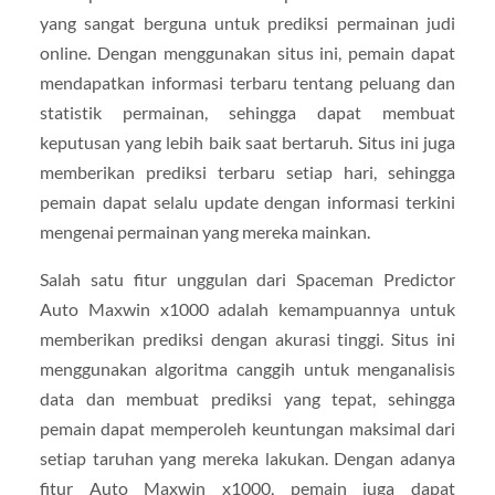
yang sangat berguna untuk prediksi permainan judi
online. Dengan menggunakan situs ini, pemain dapat
mendapatkan informasi terbaru tentang peluang dan
statistik permainan, sehingga dapat membuat
keputusan yang lebih baik saat bertaruh. Situs ini juga
memberikan prediksi terbaru setiap hari, sehingga
pemain dapat selalu update dengan informasi terkini
mengenai permainan yang mereka mainkan.
Salah satu fitur unggulan dari Spaceman Predictor
Auto Maxwin x1000 adalah kemampuannya untuk
memberikan prediksi dengan akurasi tinggi. Situs ini
menggunakan algoritma canggih untuk menganalisis
data dan membuat prediksi yang tepat, sehingga
pemain dapat memperoleh keuntungan maksimal dari
setiap taruhan yang mereka lakukan. Dengan adanya
fitur Auto Maxwin x1000, pemain juga dapat