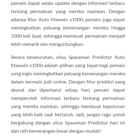
pemain dapat selalu update dengan informasi terbaru
tentang permainan yang mereka mainkan. Dengan
adanya fitur Auto Maxwin x1000, pemain juga dapat
meningkatkan peluang kemenangan mereka hingga
1000 kali lipat, sehingga membuat permainan menjadi
lebih menarik dan menguntungkan.
Secara keseluruhan, situs Spaceman Predictor Auto
Maxwin x1000 adalah pilihan yang tepat bagi pemain
yang ingin meningkatkan peluang kemenangan mereka
dalam bermain judi online. Dengan fitur prediksi yang
akurat dan diperbarui setiap hari, pemain dapat
memperoleh informasi terbaru tentang permainan
yang mereka mainkan, sehingga membuat keputusan
yang lebih baik saat bertaruh. Jadi, jangan ragu untuk
bergabung dengan situs Spaceman Predictor hari ini
dan raih kemenangan besar dengan mudah!