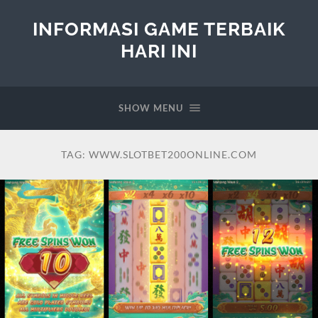
INFORMASI GAME TERBAIK
HARI INI
SHOW MENU
TAG:
WWW.SLOTBET200ONLINE.COM