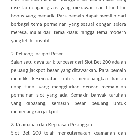
disertai dengan grafis yang menawan dan fitur-fitur
bonus yang menarik. Para pemain dapat memilih dari
berbagai tema permainan yang sesuai dengan selera
mereka, mulai dari tema klasik hingga tema modern
yang lebih inovatif.
2. Peluang Jackpot Besar
Salah satu daya tarik terbesar dari Slot Bet 200 adalah
peluang jackpot besar yang ditawarkan. Para pemain
memiliki kesempatan untuk memenangkan hadiah
uang tunai yang menggiurkan dengan memainkan
permainan slot yang ada. Semakin banyak taruhan
yang dipasang, semakin besar peluang untuk
memenangkan jackpot.
3. Keamanan dan Kepuasan Pelanggan
Slot Bet 200 telah mengutamakan keamanan dan