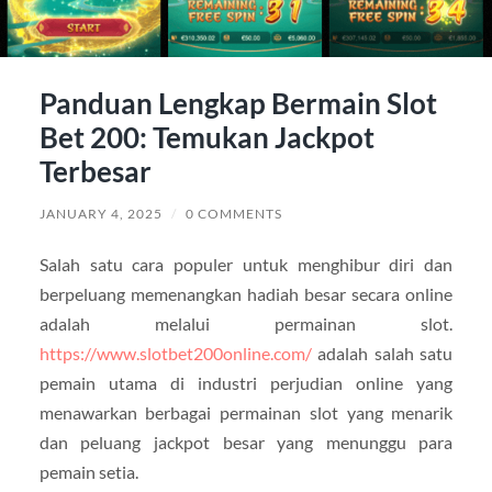
Panduan Lengkap Bermain Slot
Bet 200: Temukan Jackpot
Terbesar
JANUARY 4, 2025
/
0 COMMENTS
Salah satu cara populer untuk menghibur diri dan
berpeluang memenangkan hadiah besar secara online
adalah melalui permainan slot.
https://www.slotbet200online.com/
adalah salah satu
pemain utama di industri perjudian online yang
menawarkan berbagai permainan slot yang menarik
dan peluang jackpot besar yang menunggu para
pemain setia.