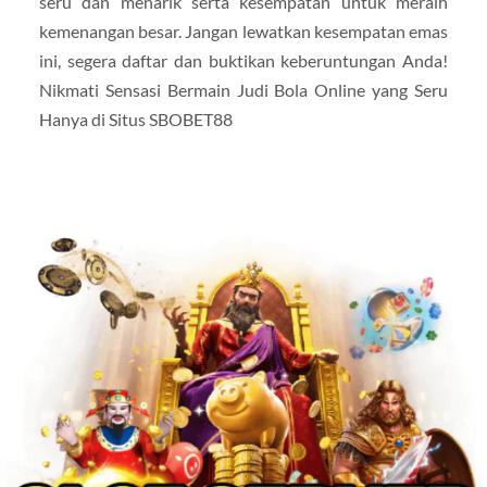
seru dan menarik serta kesempatan untuk meraih
kemenangan besar. Jangan lewatkan kesempatan emas
ini, segera daftar dan buktikan keberuntungan Anda!
Nikmati Sensasi Bermain Judi Bola Online yang Seru
Hanya di Situs SBOBET88