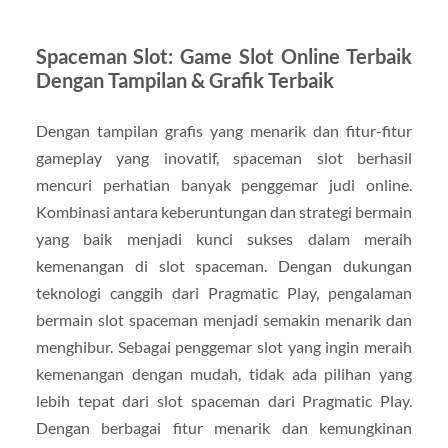
Spaceman Slot: Game Slot Online Terbaik
Dengan Tampilan & Grafik Terbaik
Dengan tampilan grafis yang menarik dan fitur-fitur
gameplay yang inovatif, spaceman slot berhasil
mencuri perhatian banyak penggemar judi online.
Kombinasi antara keberuntungan dan strategi bermain
yang baik menjadi kunci sukses dalam meraih
kemenangan di slot spaceman. Dengan dukungan
teknologi canggih dari Pragmatic Play, pengalaman
bermain slot spaceman menjadi semakin menarik dan
menghibur. Sebagai penggemar slot yang ingin meraih
kemenangan dengan mudah, tidak ada pilihan yang
lebih tepat dari slot spaceman dari Pragmatic Play.
Dengan berbagai fitur menarik dan kemungkinan