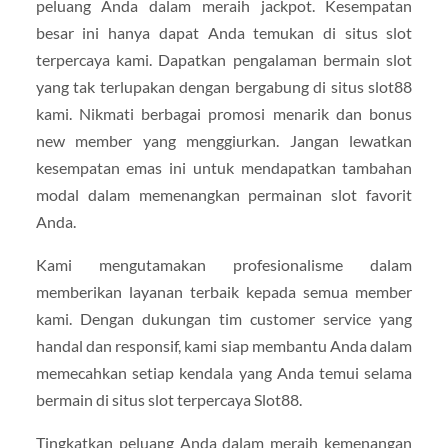
peluang Anda dalam meraih jackpot. Kesempatan
besar ini hanya dapat Anda temukan di situs slot
terpercaya kami. Dapatkan pengalaman bermain slot
yang tak terlupakan dengan bergabung di situs slot88
kami. Nikmati berbagai promosi menarik dan bonus
new member yang menggiurkan. Jangan lewatkan
kesempatan emas ini untuk mendapatkan tambahan
modal dalam memenangkan permainan slot favorit
Anda.
Kami mengutamakan profesionalisme dalam
memberikan layanan terbaik kepada semua member
kami. Dengan dukungan tim customer service yang
handal dan responsif, kami siap membantu Anda dalam
memecahkan setiap kendala yang Anda temui selama
bermain di situs slot terpercaya Slot88.
Tingkatkan peluang Anda dalam meraih kemenangan