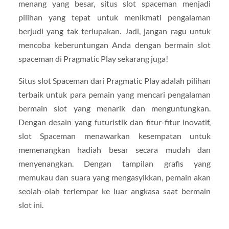
menang yang besar, situs slot spaceman menjadi
pilihan yang tepat untuk menikmati pengalaman
berjudi yang tak terlupakan. Jadi, jangan ragu untuk
mencoba keberuntungan Anda dengan bermain slot
spaceman di Pragmatic Play sekarang juga!
Situs slot Spaceman dari Pragmatic Play adalah pilihan
terbaik untuk para pemain yang mencari pengalaman
bermain slot yang menarik dan menguntungkan.
Dengan desain yang futuristik dan fitur-fitur inovatif,
slot Spaceman menawarkan kesempatan untuk
memenangkan hadiah besar secara mudah dan
menyenangkan. Dengan tampilan grafis yang
memukau dan suara yang mengasyikkan, pemain akan
seolah-olah terlempar ke luar angkasa saat bermain
slot ini.