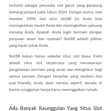
terbukti sebagai penyedia slot gacor yang gampang
menang jackpot pada tahun 2024. Dengan bonus new
member 100% dari situs slot88 ini, Anda bisa
meningkatkan modal Anda dan meningkatkan peluang
menang Anda. Apakah Anda ingin bermain dengan
perasaan aman dan nyaman? Slot88 adalah pilihan
yang tepat untuk Anda.
Slot88 bukan hanya sekedar situs slot biasa. Kami
adalah situs slot terpercaya yang menawarkan
pengalaman bermain yang aman dan menghibur bagi
semua pemain. Dengan tampilan yang modern dan
user-friendly, Anda akan merasa seperti berada di
kasino sungguhan tanpa harus meninggalkan rumah.
Ada Banyak Keunggulan Yang Situs Slot