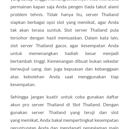
permainan kapan saja Anda pengen tiada takut alami
problem tehnis. Tidak hanya itu, server Thailand
siapkan berbagai opsi slot yang memikat, agar Anda
tak akan terasa suntuk. Slot server Thailand pula
tersohor dengan hasil memuaskan. Dalam kata lain,
slot server Thailand gacor, agar kesempatan Anda
untuk memenangkan hadiah besar menjadi
bertambah tinggi. Kemenangan dibuat bukan sekedar
berwujud uang, dan juga kepuasan dan kebanggaan
atas kebolehan Anda saat menggunakan tiap
kesempatan.
Sehingga jangan kuatir untuk coba gunakan daftar
akun pro server Thailand di Slot Thailand. Dengan
gunakan server Thailand yang teruji dan slot
yang memikat, Anda bakal mempertingkat kesempatan
peruntungan Anda dan mendapati pengalaman main