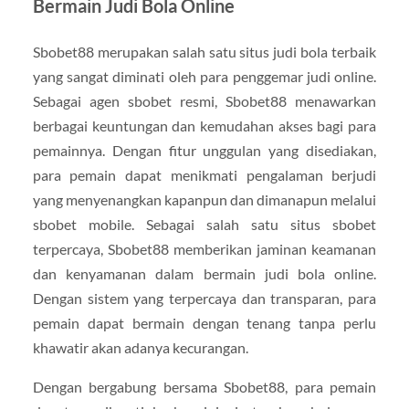
Bermain Judi Bola Online
Sbobet88 merupakan salah satu situs judi bola terbaik
yang sangat diminati oleh para penggemar judi online.
Sebagai agen sbobet resmi, Sbobet88 menawarkan
berbagai keuntungan dan kemudahan akses bagi para
pemainnya. Dengan fitur unggulan yang disediakan,
para pemain dapat menikmati pengalaman berjudi
yang menyenangkan kapanpun dan dimanapun melalui
sbobet mobile. Sebagai salah satu situs sbobet
terpercaya, Sbobet88 memberikan jaminan keamanan
dan kenyamanan dalam bermain judi bola online.
Dengan sistem yang terpercaya dan transparan, para
pemain dapat bermain dengan tenang tanpa perlu
khawatir akan adanya kecurangan.
Dengan bergabung bersama Sbobet88, para pemain