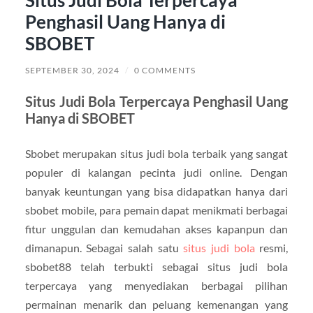
Situs Judi Bola Terpercaya
Penghasil Uang Hanya di
SBOBET
SEPTEMBER 30, 2024
/
0 COMMENTS
Situs Judi Bola Terpercaya Penghasil Uang
Hanya di SBOBET
Sbobet merupakan situs judi bola terbaik yang sangat
populer di kalangan pecinta judi online. Dengan
banyak keuntungan yang bisa didapatkan hanya dari
sbobet mobile, para pemain dapat menikmati berbagai
fitur unggulan dan kemudahan akses kapanpun dan
dimanapun. Sebagai salah satu
situs judi bola
resmi,
sbobet88 telah terbukti sebagai situs judi bola
terpercaya yang menyediakan berbagai pilihan
permainan menarik dan peluang kemenangan yang