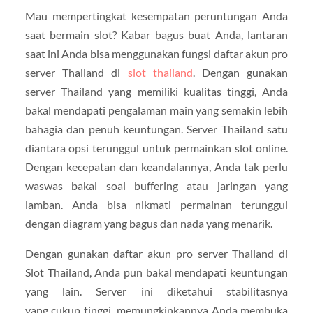
Mau mempertingkat kesempatan peruntungan Anda
saat bermain slot? Kabar bagus buat Anda, lantaran
saat ini Anda bisa menggunakan fungsi daftar akun pro
server Thailand di
slot thailand
. Dengan gunakan
server Thailand yang memiliki kualitas tinggi, Anda
bakal mendapati pengalaman main yang semakin lebih
bahagia dan penuh keuntungan. Server Thailand satu
diantara opsi terunggul untuk permainkan slot online.
Dengan kecepatan dan keandalannya, Anda tak perlu
waswas bakal soal buffering atau jaringan yang
lamban. Anda bisa nikmati permainan terunggul
dengan diagram yang bagus dan nada yang menarik.
Dengan gunakan daftar akun pro server Thailand di
Slot Thailand, Anda pun bakal mendapati keuntungan
yang lain. Server ini diketahui stabilitasnya
yang cukup tinggi, memungkinkannya Anda membuka