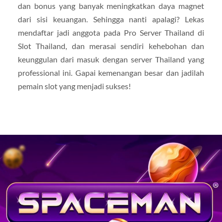
dan bonus yang banyak meningkatkan daya magnet
dari sisi keuangan. Sehingga nanti apalagi? Lekas
mendaftar jadi anggota pada Pro Server Thailand di
Slot Thailand, dan merasai sendiri kehebohan dan
keunggulan dari masuk dengan server Thailand yang
professional ini. Gapai kemenangan besar dan jadilah
pemain slot yang menjadi sukses!