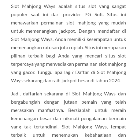
Slot Mahjong Ways adalah situs slot yang sangat
populer saat ini dari provider PG Soft. Situs ini
menawarkan permainan slot mahjong yang mudah
untuk memenangkan jackpot. Dengan mendaftar di
Slot Mahjong Ways, Anda memiliki kesempatan untuk
memenangkan ratusan juta rupiah. Situs ini merupakan
pilihan terbaik bagi Anda yang mencari situs slot
terpercaya yang menyediakan permainan slot mahjong
yang gacor. Tunggu apa lagi? Daftar di Slot Mahjong
Ways sekarang dan raih jackpot besar di tahun 2024.
Jadi, daftarlah sekarang di Slot Mahjong Ways dan
bergabunglah dengan jutaan pemain yang telah
merasakan manfaatnya. Bersiaplah untuk meraih
kemenangan besar dan nikmati pengalaman bermain
yang tak tertandingi. Slot Mahjong Ways, tempat
terbaik untuk menemukan kebahagiaan dan