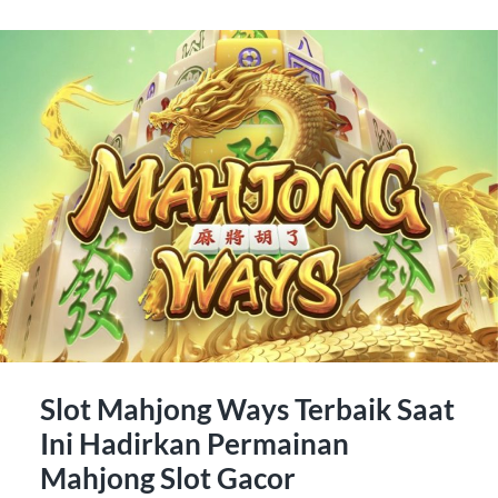
Slot Mahjong Ways Terbaik Saat
Ini Hadirkan Permainan
Mahjong Slot Gacor