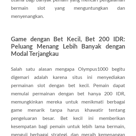
bermain slot yang menguntungkan dan
menyenangkan.
Game dengan Bet Kecil, Bet 200 IDR:
Peluang Menang Lebih Banyak dengan
Modal Terjangkau
Salah satu alasan mengapa Olympus1000 begitu
digemari adalah karena situs ini menyediakan
permainan slot dengan bet kecil. Pemain dapat
memulai permainan dengan bet hanya 200 IDR,
memungkinkan mereka untuk menikmati berbagai
game menarik tanpa harus khawatir tentang
pengeluaran besar. Bet kecil ini memberikan
kesempatan bagi pemain untuk lebih lama bermain,
menguji berbagai strategi, dan meraih kemenangan