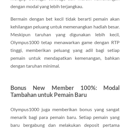
dengan modal yang lebih terjangkau.
Bermain dengan bet kecil tidak berarti pemain akan
kehilangan peluang untuk memenangkan hadiah besar.
Meskipun taruhan yang digunakan lebih kecil,
Olympus1000 tetap menawarkan game dengan RTP
tinggi, memberikan peluang yang adil bagi setiap
pemain untuk mendapatkan kemenangan, bahkan
dengan taruhan minimal.
Bonus New Member 100%: Modal
Tambahan untuk Pemain Baru
Olympus1000 juga memberikan bonus yang sangat
menarik bagi para pemain baru. Setiap pemain yang
baru bergabung dan melakukan deposit pertama