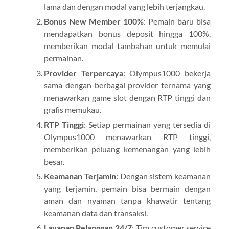
lama dan dengan modal yang lebih terjangkau.
Bonus New Member 100%
: Pemain baru bisa
mendapatkan bonus deposit hingga 100%,
memberikan modal tambahan untuk memulai
permainan.
Provider Terpercaya
: Olympus1000 bekerja
sama dengan berbagai provider ternama yang
menawarkan game slot dengan RTP tinggi dan
grafis memukau.
RTP Tinggi
: Setiap permainan yang tersedia di
Olympus1000 menawarkan RTP tinggi,
memberikan peluang kemenangan yang lebih
besar.
Keamanan Terjamin
: Dengan sistem keamanan
yang terjamin, pemain bisa bermain dengan
aman dan nyaman tanpa khawatir tentang
keamanan data dan transaksi.
Layanan Pelanggan 24/7
: Tim customer service