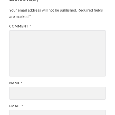
Your email address will not be published.
Required fields
are marked
*
COMMENT
*
NAME
*
EMAIL
*