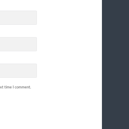
ext time I comment.