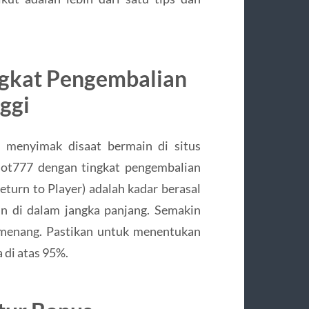
ngkat Pengembalian
ggi
a menyimak disaat bermain di situs
ot777 dengan tingkat pengembalian
eturn to Player) adalah kadar berasal
n di dalam jangka panjang. Semakin
 menang. Pastikan untuk menentukan
 di atas 95%.