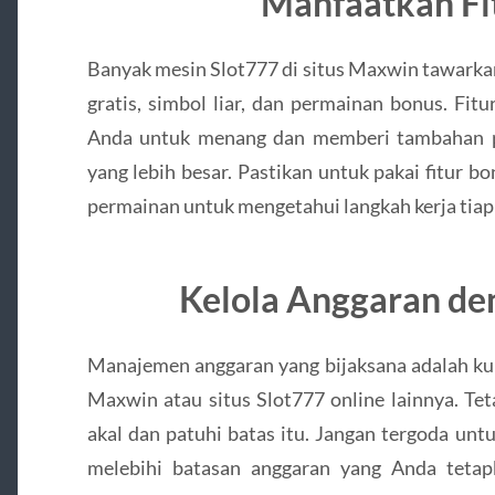
Manfaatkan Fi
Banyak mesin Slot777 di situs Maxwin tawarkan
gratis, simbol liar, dan permainan bonus. Fit
Anda untuk menang dan memberi tambahan 
yang lebih besar. Pastikan untuk pakai fitur b
permainan untuk mengetahui langkah kerja tiap t
Kelola Anggaran de
Manajemen anggaran yang bijaksana adalah kun
Maxwin atau situs Slot777 online lainnya. T
akal dan patuhi batas itu. Jangan tergoda un
melebihi batasan anggaran yang Anda tetap