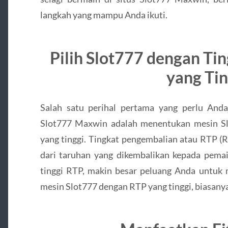
langkah yang mampu Anda ikuti.
Pilih Slot777 dengan Ti
yang Tin
Salah satu perihal pertama yang perlu And
Slot777 Maxwin adalah menentukan mesin Sl
yang tinggi. Tingkat pengembalian atau RTP (R
dari taruhan yang dikembalikan kepada pemai
tinggi RTP, makin besar peluang Anda untuk
mesin Slot777 dengan RTP yang tinggi, biasanya