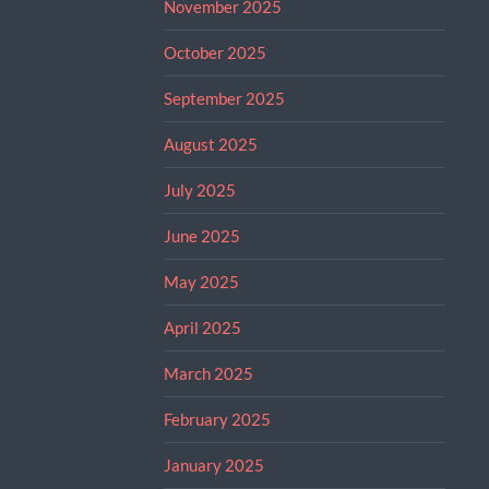
November 2025
October 2025
September 2025
August 2025
July 2025
June 2025
May 2025
April 2025
March 2025
February 2025
January 2025