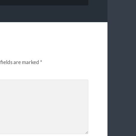
fields are marked
*