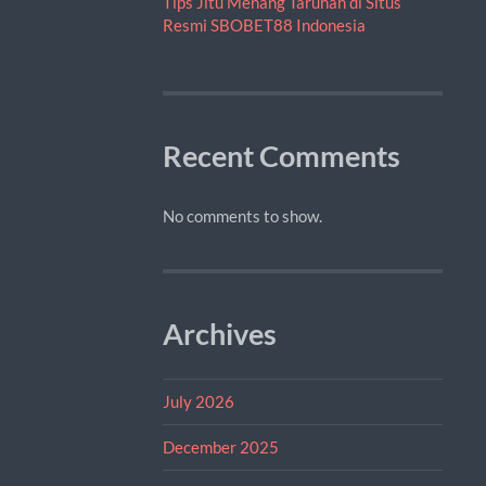
Tips Jitu Menang Taruhan di Situs
Resmi SBOBET88 Indonesia
Recent Comments
No comments to show.
Archives
July 2026
December 2025