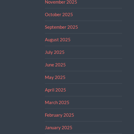
November 2025
October 2025
September 2025
August 2025
July 2025
June 2025
May 2025
April 2025
March 2025
February 2025
January 2025