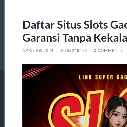
Daftar Situs Slots Ga
Garansi Tanpa Kekal
APRIL 29, 2024
/
GDS5248476
/
0 COMMENTS