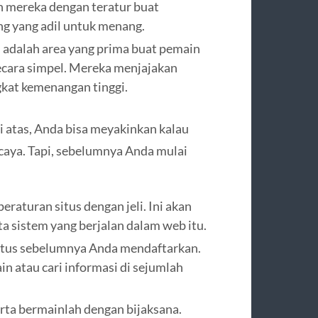
 mereka dengan teratur buat
g yang adil untuk menang.
i adalah area yang prima buat pemain
ecara simpel. Mereka menjajakan
gkat kemenangan tinggi.
di atas, Anda bisa meyakinkan kalau
caya. Tapi, sebelumnya Anda mulai
raturan situs dengan jeli. Ini akan
 sistem yang berjalan dalam web itu.
situs sebelumnya Anda mendaftarkan.
n atau cari informasi di sejumlah
erta bermainlah dengan bijaksana.