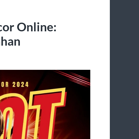
cor Online:
ahan