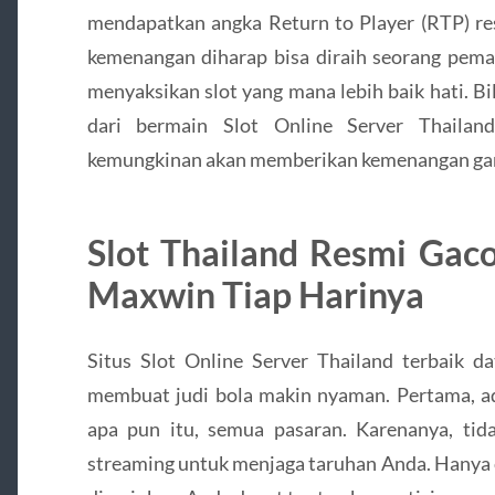
mendapatkan angka Return to Player (RTP) res
kemenangan diharap bisa diraih seorang pemai
menyaksikan slot yang mana lebih baik hati. Bi
dari bermain Slot Online Server Thailan
kemungkinan akan memberikan kemenangan g
Slot Thailand Resmi Ga
Maxwin Tiap Harinya
Situs Slot Online Server Thailand terbaik d
membuat judi bola makin nyaman. Pertama, ada
apa pun itu, semua pasaran. Karenanya, tida
streaming untuk menjaga taruhan Anda. Hanya cl