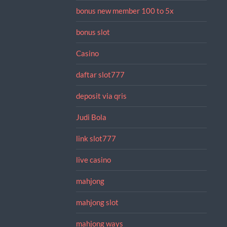
bonus new member 100 to 5x
bonus slot
Casino
daftar slot777
deposit via qris
Judi Bola
link slot777
live casino
mahjong
mahjong slot
mahjong ways