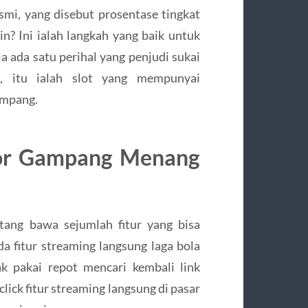
mi, yang disebut prosentase tingkat
n? Ini ialah langkah yang baik untuk
la ada satu perihal yang penjudi sukai
d, itu ialah slot yang mempunyai
ampang.
cor Gampang Menang
atang bawa sejumlah fitur yang bisa
 fitur streaming langsung laga bola
k pakai repot mencari kembali link
ick fitur streaming langsung di pasar