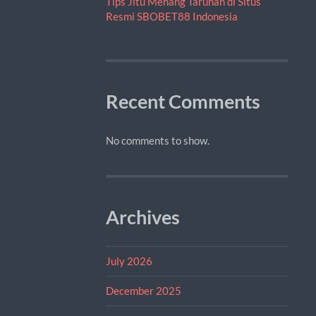
Tips Jitu Menang Taruhan di Situs
Resmi SBOBET88 Indonesia
Recent Comments
No comments to show.
Archives
July 2026
December 2025