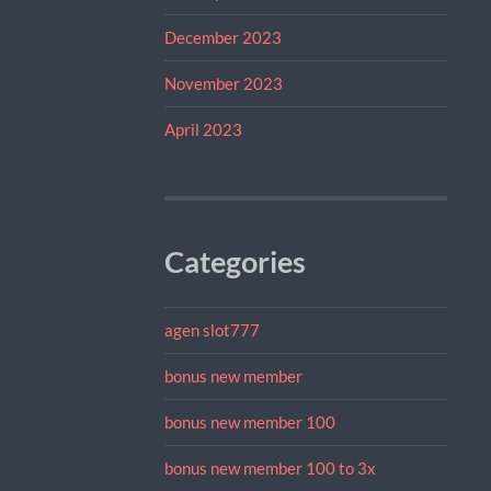
December 2023
November 2023
April 2023
Categories
agen slot777
bonus new member
bonus new member 100
bonus new member 100 to 3x