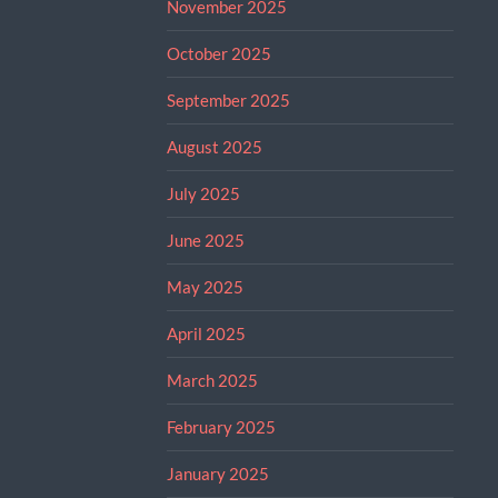
November 2025
October 2025
September 2025
August 2025
July 2025
June 2025
May 2025
April 2025
March 2025
February 2025
January 2025