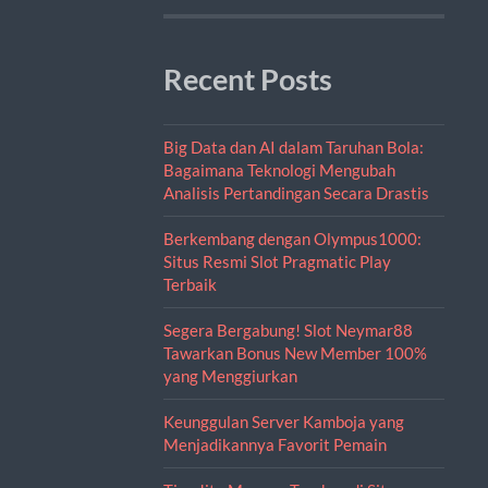
Recent Posts
Big Data dan AI dalam Taruhan Bola:
Bagaimana Teknologi Mengubah
Analisis Pertandingan Secara Drastis
Berkembang dengan Olympus1000:
Situs Resmi Slot Pragmatic Play
Terbaik
Segera Bergabung! Slot Neymar88
Tawarkan Bonus New Member 100%
yang Menggiurkan
Keunggulan Server Kamboja yang
Menjadikannya Favorit Pemain