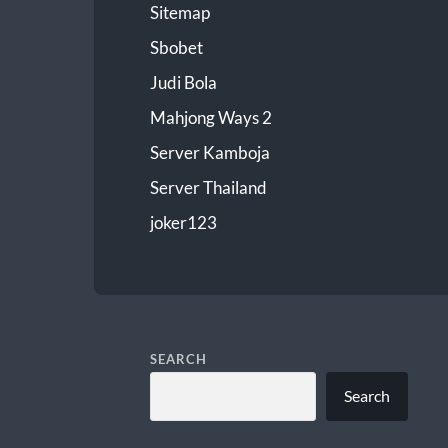
Sitemap
Sbobet
Judi Bola
Mahjong Ways 2
Server Kamboja
Server Thailand
joker123
SEARCH
Search