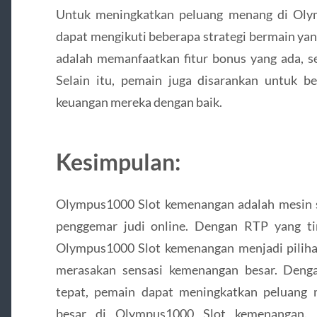
Untuk meningkatkan peluang menang di Oly
dapat mengikuti beberapa strategi bermain yang
adalah memanfaatkan fitur bonus yang ada, sep
Selain itu, pemain juga disarankan untuk b
keuangan mereka dengan baik.
Kesimpulan:
Olympus1000 Slot kemenangan adalah mesin sl
penggemar judi online. Dengan RTP yang ti
Olympus1000 Slot kemenangan menjadi pilihan
merasakan sensasi kemenangan besar. Denga
tepat, pemain dapat meningkatkan peluang
besar di Olympus1000 Slot kemenangan. 