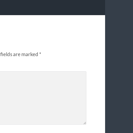
fields are marked
*