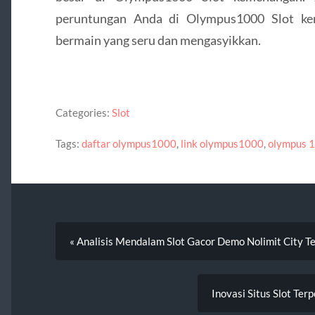
peruntungan Anda di Olympus1000 Slot ke
bermain yang seru dan mengasyikkan.
Categories:
Slot
Tags:
daftar olympus1000
,
link olympus1000
,
olympus 
« Analisis Mendalam Slot Gacor Demo Nolimit City T
Inovasi Situs Slot Te