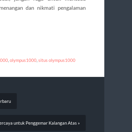
menangan dan nikmati pengalaman
1000
,
olympus1000
,
situs olympus1000
erbaru
rpercaya untuk Penggemar Kalangan Atas »