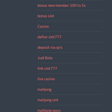
bonus new member 100 to 5x
bonus slot
Casino
daftar slot777
deposit via qris
Judi Bola
link slot777
live casino
mahjong
mahjong slot
mahjong ways