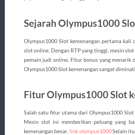
Sejarah Olympus1000 Sl
Olympus1000 Slot kemenangan pertama kali 
slot online. Dengan RTP yang tinggi, mesin slot 
pemain judi online. Fitur bonus yang menari
Olympus1000 Slot kemenangan sangat diminati 
Fitur Olympus1000 Slot 
Salah satu fitur utama dari Olympus1000 Slot
Mesin slot ini memberikan peluang yang b
kemenangan besar.
link olympus1000
Selain it