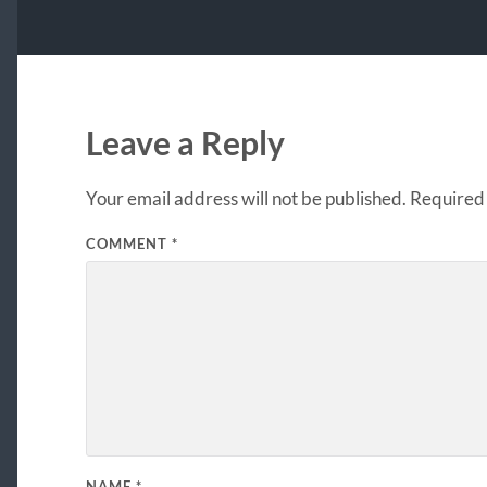
Leave a Reply
Your email address will not be published.
Required 
COMMENT
*
NAME
*