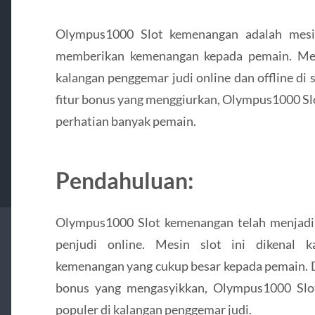
Olympus1000 Slot kemenangan adalah mesin
memberikan kemenangan kepada pemain. Mesin
kalangan penggemar judi online dan offline di
fitur bonus yang menggiurkan, Olympus1000 Sl
perhatian banyak pemain.
Pendahuluan:
Olympus1000 Slot kemenangan telah menjadi 
penjudi online. Mesin slot ini dikenal
kemenangan yang cukup besar kepada pemain. D
bonus yang mengasyikkan, Olympus1000 Slo
populer di kalangan penggemar judi.