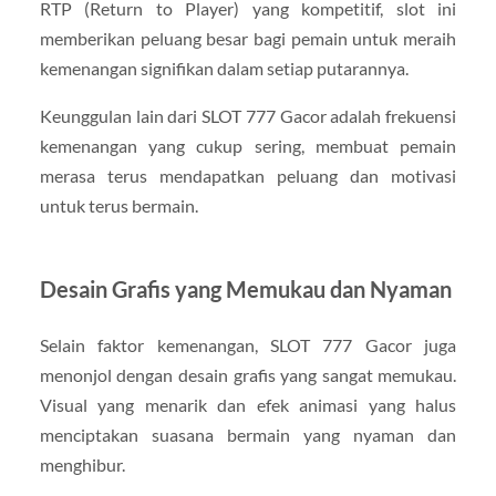
RTP (Return to Player) yang kompetitif, slot ini
memberikan peluang besar bagi pemain untuk meraih
kemenangan signifikan dalam setiap putarannya.
Keunggulan lain dari SLOT 777 Gacor adalah frekuensi
kemenangan yang cukup sering, membuat pemain
merasa terus mendapatkan peluang dan motivasi
untuk terus bermain.
Desain Grafis yang Memukau dan Nyaman
Selain faktor kemenangan, SLOT 777 Gacor juga
menonjol dengan desain grafis yang sangat memukau.
Visual yang menarik dan efek animasi yang halus
menciptakan suasana bermain yang nyaman dan
menghibur.