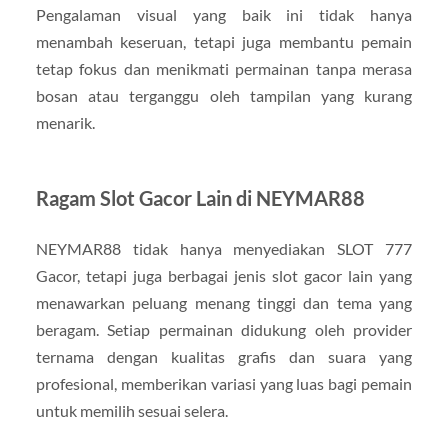
Pengalaman visual yang baik ini tidak hanya
menambah keseruan, tetapi juga membantu pemain
tetap fokus dan menikmati permainan tanpa merasa
bosan atau terganggu oleh tampilan yang kurang
menarik.
Ragam Slot Gacor Lain di NEYMAR88
NEYMAR88 tidak hanya menyediakan SLOT 777
Gacor, tetapi juga berbagai jenis slot gacor lain yang
menawarkan peluang menang tinggi dan tema yang
beragam. Setiap permainan didukung oleh provider
ternama dengan kualitas grafis dan suara yang
profesional, memberikan variasi yang luas bagi pemain
untuk memilih sesuai selera.