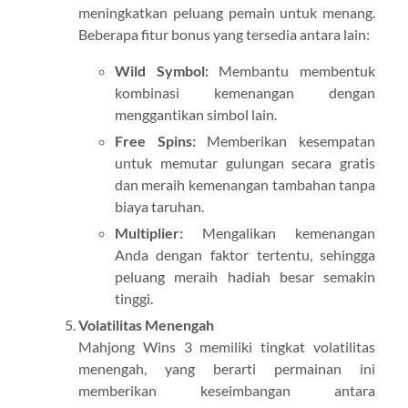
meningkatkan peluang pemain untuk menang.
Beberapa fitur bonus yang tersedia antara lain:
Wild Symbol:
Membantu membentuk
kombinasi kemenangan dengan
menggantikan simbol lain.
Free Spins:
Memberikan kesempatan
untuk memutar gulungan secara gratis
dan meraih kemenangan tambahan tanpa
biaya taruhan.
Multiplier:
Mengalikan kemenangan
Anda dengan faktor tertentu, sehingga
peluang meraih hadiah besar semakin
tinggi.
Volatilitas Menengah
Mahjong Wins 3 memiliki tingkat volatilitas
menengah, yang berarti permainan ini
memberikan keseimbangan antara