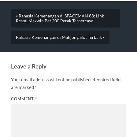
« Rahasia Kemenangan di SPACEMAN 88: Link
Resmi Maxwin Bet 200 Perak Terpercaya
Rahasia Kemenangan di Mahjong Slot Terbaik »
Leave a Reply
Your email address will not be published.
Required fields
are marked
*
COMMENT
*