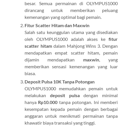
besar. Semua permainan di OLYMPUS1000
dirancang untuk memberikan peluang
kemenangan yang optimal bagi pemain.
Fitur Scatter Hitam dan Maxwin
Salah satu keunggulan utama yang disediakan
oleh OLYMPUS1000 adalah akses ke
fitur
scatter hitam
dalam Mahjong Wins 3. Dengan
mendapatkan empat scatter hitam, pemain
dijamin mendapatkan
maxwin
, yang
memberikan sensasi kemenangan yang luar
biasa.
Deposit Pulsa 10K Tanpa Potongan
OLYMPUS1000 memudahkan pemain untuk
melakukan
deposit pulsa
dengan minimal
hanya
Rp10.000
tanpa potongan. Ini memberi
kesempatan kepada pemain dengan berbagai
anggaran untuk menikmati permainan tanpa
khawatir biaya transaksi yang tinggi.