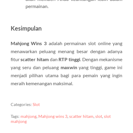
permainan.
Kesimpulan
Mahjong Wins 3
adalah permainan slot online yang
menawarkan peluang menang besar dengan adanya
fitur
scatter hitam
dan
RTP tinggi
. Dengan mekanisme
yang seru dan peluang
maxwin
yang tinggi, game ini
menjadi pilihan utama bagi para pemain yang ingin
meraih kemenangan maksimal.
Categories:
Slot
Tags:
mahjong
,
Mahjong wins 3
,
scatter hitam
,
slot
,
slot
mahjong