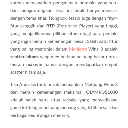
karena menawarkan pengalaman bermain yang seru
dan menguntungkan. Slot ini tidak hanya menarik
dengan tema khas Tiongkok, tetapi juga dengan fitur-
fitur canggih dan
RTP
(Return to Player) yang tinggi,
yang menjadikannya pilihan utama bagi para pemain
yang ingin meraih kemenangan besar. Salah satu fitur
yang paling menonjol dalam
Mahjong
Wins 3 adalah
scatter hitam
, yang memberikan peluang besar untuk
meraih
maxwin
hanya dengan mendapatkan empat
scatter hitam saja.
Jika Anda tertarik untuk memainkan Mahjong Wins 3
dan meraih kemenangan maksimal,
OLYMPUS1000
adalah salah satu situs terbaik yang menyediakan
game ini dengan peluang menang yang lebih besar dan
berbagai keuntungan menarik.