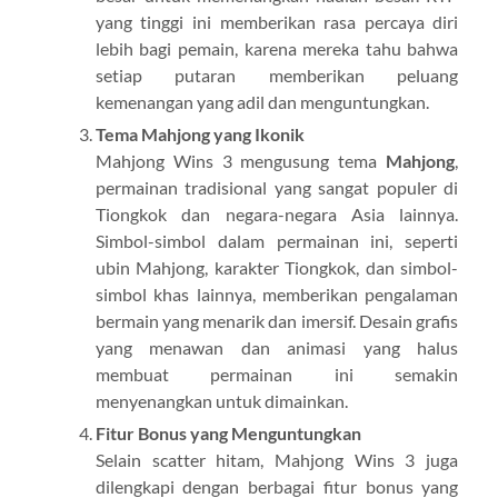
yang tinggi ini memberikan rasa percaya diri
lebih bagi pemain, karena mereka tahu bahwa
setiap putaran memberikan peluang
kemenangan yang adil dan menguntungkan.
Tema Mahjong yang Ikonik
Mahjong Wins 3 mengusung tema
Mahjong
,
permainan tradisional yang sangat populer di
Tiongkok dan negara-negara Asia lainnya.
Simbol-simbol dalam permainan ini, seperti
ubin Mahjong, karakter Tiongkok, dan simbol-
simbol khas lainnya, memberikan pengalaman
bermain yang menarik dan imersif. Desain grafis
yang menawan dan animasi yang halus
membuat permainan ini semakin
menyenangkan untuk dimainkan.
Fitur Bonus yang Menguntungkan
Selain scatter hitam, Mahjong Wins 3 juga
dilengkapi dengan berbagai fitur bonus yang