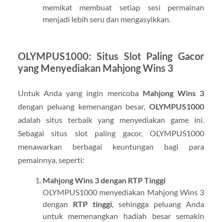
memikat membuat setiap sesi permainan
menjadi lebih seru dan mengasyikkan.
OLYMPUS1000: Situs Slot Paling Gacor
yang Menyediakan Mahjong Wins 3
Untuk Anda yang ingin mencoba
Mahjong Wins 3
dengan peluang kemenangan besar,
OLYMPUS1000
adalah situs terbaik yang menyediakan game ini.
Sebagai situs slot paling gacor, OLYMPUS1000
menawarkan berbagai keuntungan bagi para
pemainnya, seperti:
Mahjong Wins 3 dengan RTP Tinggi
OLYMPUS1000 menyediakan Mahjong Wins 3
dengan
RTP tinggi
, sehingga peluang Anda
untuk memenangkan hadiah besar semakin