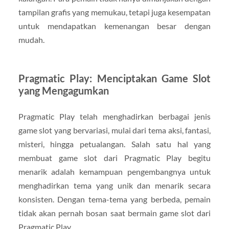
tampilan grafis yang memukau, tetapi juga kesempatan
untuk mendapatkan kemenangan besar dengan
mudah.
Pragmatic Play: Menciptakan Game Slot
yang Mengagumkan
Pragmatic Play telah menghadirkan berbagai jenis
game slot yang bervariasi, mulai dari tema aksi, fantasi,
misteri, hingga petualangan. Salah satu hal yang
membuat game slot dari Pragmatic Play begitu
menarik adalah kemampuan pengembangnya untuk
menghadirkan tema yang unik dan menarik secara
konsisten. Dengan tema-tema yang berbeda, pemain
tidak akan pernah bosan saat bermain game slot dari
Pragmatic Play.