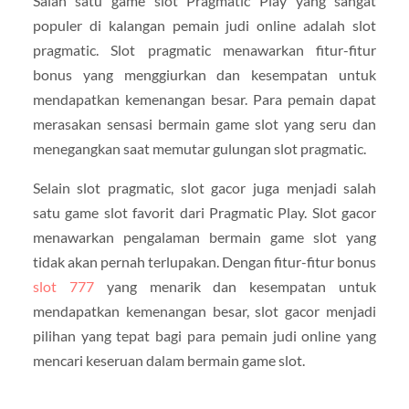
Salah satu game slot Pragmatic Play yang sangat
populer di kalangan pemain judi online adalah slot
pragmatic. Slot pragmatic menawarkan fitur-fitur
bonus yang menggiurkan dan kesempatan untuk
mendapatkan kemenangan besar. Para pemain dapat
merasakan sensasi bermain game slot yang seru dan
menegangkan saat memutar gulungan slot pragmatic.
Selain slot pragmatic, slot gacor juga menjadi salah
satu game slot favorit dari Pragmatic Play. Slot gacor
menawarkan pengalaman bermain game slot yang
tidak akan pernah terlupakan. Dengan fitur-fitur bonus
slot 777
yang menarik dan kesempatan untuk
mendapatkan kemenangan besar, slot gacor menjadi
pilihan yang tepat bagi para pemain judi online yang
mencari keseruan dalam bermain game slot.