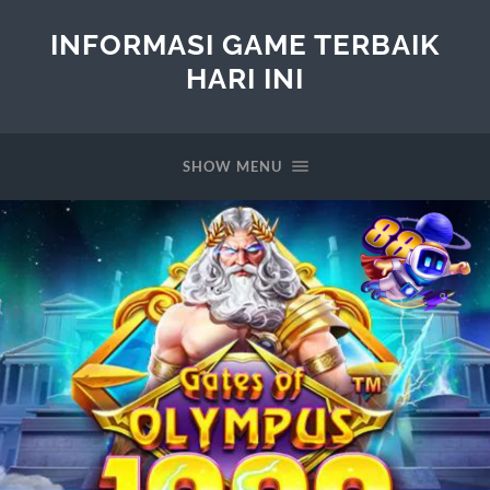
INFORMASI GAME TERBAIK
HARI INI
SHOW MENU