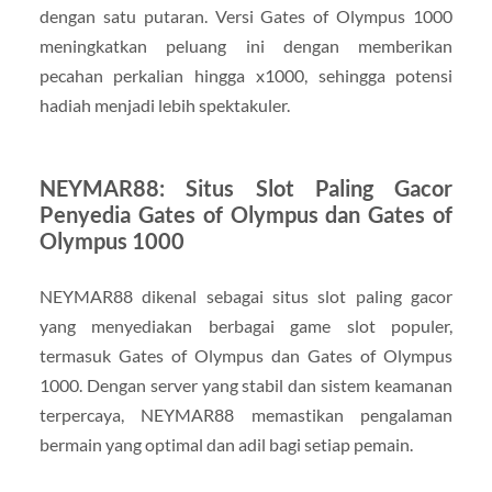
dengan satu putaran. Versi Gates of Olympus 1000
meningkatkan peluang ini dengan memberikan
pecahan perkalian hingga x1000, sehingga potensi
hadiah menjadi lebih spektakuler.
NEYMAR88: Situs Slot Paling Gacor
Penyedia Gates of Olympus dan Gates of
Olympus 1000
NEYMAR88 dikenal sebagai situs slot paling gacor
yang menyediakan berbagai game slot populer,
termasuk Gates of Olympus dan Gates of Olympus
1000. Dengan server yang stabil dan sistem keamanan
terpercaya, NEYMAR88 memastikan pengalaman
bermain yang optimal dan adil bagi setiap pemain.