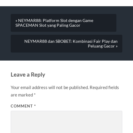
« NEYMAR88: Platform Slot dengan Game
SPACEMAN Slot yang Paling Gacor
NEYMAR88 dan SBOBET: Kombinasi Fair Play dan
Peluang Gacor »
Leave a Reply
Your email address will not be published.
Required fields
are marked
*
COMMENT
*