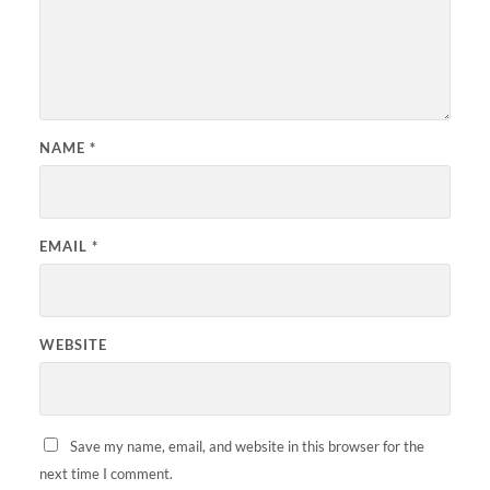
NAME
*
EMAIL
*
WEBSITE
Save my name, email, and website in this browser for the
next time I comment.