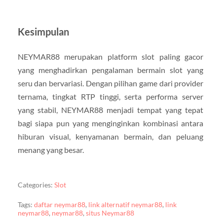
Kesimpulan
NEYMAR88 merupakan platform slot paling gacor
yang menghadirkan pengalaman bermain slot yang
seru dan bervariasi. Dengan pilihan game dari provider
ternama, tingkat RTP tinggi, serta performa server
yang stabil, NEYMAR88 menjadi tempat yang tepat
bagi siapa pun yang menginginkan kombinasi antara
hiburan visual, kenyamanan bermain, dan peluang
menang yang besar.
Categories:
Slot
Tags:
daftar neymar88
,
link alternatif neymar88
,
link
neymar88
,
neymar88
,
situs Neymar88