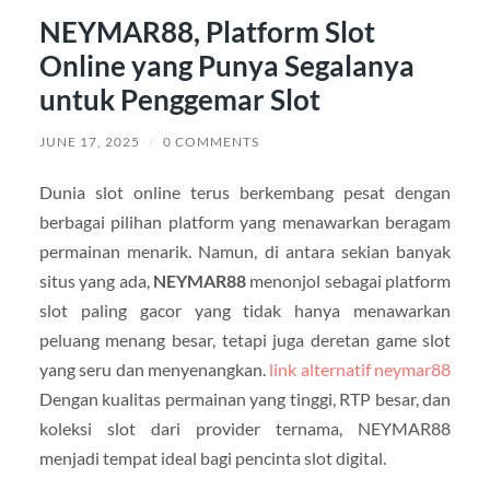
NEYMAR88, Platform Slot
Online yang Punya Segalanya
untuk Penggemar Slot
JUNE 17, 2025
/
0 COMMENTS
Dunia slot online terus berkembang pesat dengan
berbagai pilihan platform yang menawarkan beragam
permainan menarik. Namun, di antara sekian banyak
situs yang ada,
NEYMAR88
menonjol sebagai platform
slot paling gacor yang tidak hanya menawarkan
peluang menang besar, tetapi juga deretan game slot
yang seru dan menyenangkan.
link alternatif neymar88
Dengan kualitas permainan yang tinggi, RTP besar, dan
koleksi slot dari provider ternama, NEYMAR88
menjadi tempat ideal bagi pencinta slot digital.