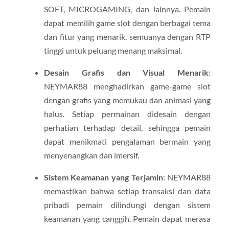
SOFT, MICROGAMING, dan lainnya. Pemain
dapat memilih game slot dengan berbagai tema
dan fitur yang menarik, semuanya dengan RTP
tinggi untuk peluang menang maksimal.
Desain Grafis dan Visual Menarik
:
NEYMAR88 menghadirkan game-game slot
dengan grafis yang memukau dan animasi yang
halus. Setiap permainan didesain dengan
perhatian terhadap detail, sehingga pemain
dapat menikmati pengalaman bermain yang
menyenangkan dan imersif.
Sistem Keamanan yang Terjamin
: NEYMAR88
memastikan bahwa setiap transaksi dan data
pribadi pemain dilindungi dengan sistem
keamanan yang canggih. Pemain dapat merasa