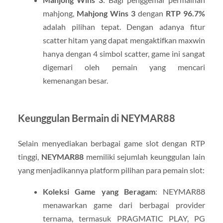
mahjong,
Mahjong Wins 3
dengan
RTP 96.7%
adalah pilihan tepat. Dengan adanya fitur
scatter hitam yang dapat mengaktifkan maxwin
hanya dengan 4 simbol scatter, game ini sangat
digemari oleh pemain yang mencari
kemenangan besar.
Keunggulan Bermain di NEYMAR88
Selain menyediakan berbagai game slot dengan RTP
tinggi,
NEYMAR88
memiliki sejumlah keunggulan lain
yang menjadikannya platform pilihan para pemain slot:
Koleksi Game yang Beragam
: NEYMAR88
menawarkan game dari berbagai provider
ternama, termasuk PRAGMATIC PLAY, PG