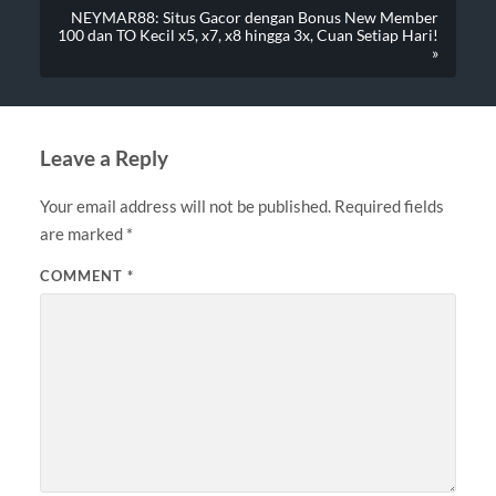
NEYMAR88: Situs Gacor dengan Bonus New Member
100 dan TO Kecil x5, x7, x8 hingga 3x, Cuan Setiap Hari!
»
Leave a Reply
Your email address will not be published.
Required fields
are marked
*
COMMENT
*