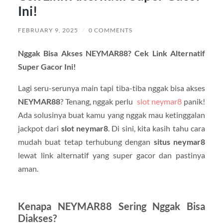
Ini!
FEBRUARY 9, 2025
/
0 COMMENTS
Nggak Bisa Akses NEYMAR88? Cek Link Alternatif
Super Gacor Ini!
Lagi seru-serunya main tapi tiba-tiba nggak bisa akses
NEYMAR88
? Tenang, nggak perlu
slot neymar8
panik!
Ada solusinya buat kamu yang nggak mau ketinggalan
jackpot dari
slot neymar8
. Di sini, kita kasih tahu cara
mudah buat tetap terhubung dengan
situs neymar8
lewat link alternatif yang super gacor dan pastinya
aman.
Kenapa NEYMAR88 Sering Nggak Bisa
Diakses?