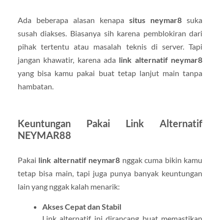
Ada beberapa alasan kenapa
situs neymar8
suka
susah diakses. Biasanya sih karena pemblokiran dari
pihak tertentu atau masalah teknis di server. Tapi
jangan khawatir, karena ada
link alternatif neymar8
yang bisa kamu pakai buat tetap lanjut main tanpa
hambatan.
Keuntungan Pakai Link Alternatif
NEYMAR88
Pakai
link alternatif neymar8
nggak cuma bikin kamu
tetap bisa main, tapi juga punya banyak keuntungan
lain yang nggak kalah menarik:
Akses Cepat dan Stabil
Link alternatif ini dirancang buat memastikan