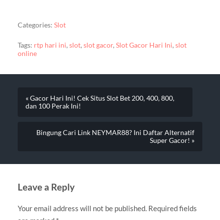
Categories:
Slot
Tags:
rtp hari ini
,
slot
,
slot gacor
,
Slot Gacor Hari Ini
,
slot
online
« Gacor Hari Ini! Cek Situs Slot Bet 200, 400, 800,
dan 100 Perak Ini!
Bingung Cari Link NEYMAR88? Ini Daftar Alternatif
Super Gacor! »
Leave a Reply
Your email address will not be published.
Required fields