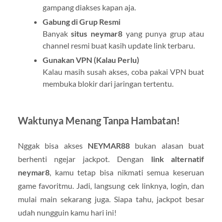
gampang diakses kapan aja.
Gabung di Grup Resmi
Banyak
situs neymar8
yang punya grup atau
channel resmi buat kasih update link terbaru.
Gunakan VPN (Kalau Perlu)
Kalau masih susah akses, coba pakai VPN buat
membuka blokir dari jaringan tertentu.
Waktunya Menang Tanpa Hambatan!
Nggak bisa akses
NEYMAR88
bukan alasan buat
berhenti ngejar jackpot. Dengan
link alternatif
neymar8
, kamu tetap bisa nikmati semua keseruan
game favoritmu. Jadi, langsung cek linknya, login, dan
mulai main sekarang juga. Siapa tahu, jackpot besar
udah nungguin kamu hari ini!