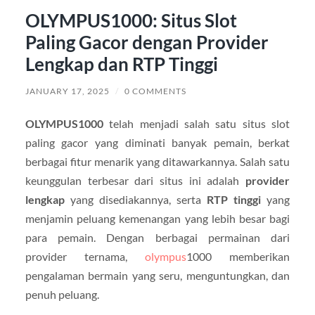
OLYMPUS1000: Situs Slot
Paling Gacor dengan Provider
Lengkap dan RTP Tinggi
JANUARY 17, 2025
/
0 COMMENTS
OLYMPUS1000
telah menjadi salah satu situs slot
paling gacor yang diminati banyak pemain, berkat
berbagai fitur menarik yang ditawarkannya. Salah satu
keunggulan terbesar dari situs ini adalah
provider
lengkap
yang disediakannya, serta
RTP tinggi
yang
menjamin peluang kemenangan yang lebih besar bagi
para pemain. Dengan berbagai permainan dari
provider ternama,
olympus
1000 memberikan
pengalaman bermain yang seru, menguntungkan, dan
penuh peluang.