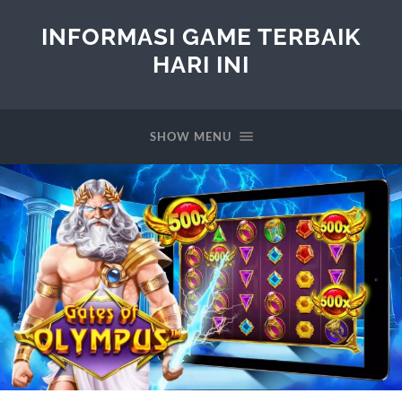
INFORMASI GAME TERBAIK
HARI INI
SHOW MENU