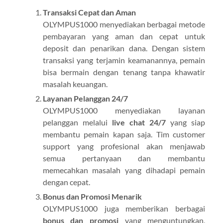
Transaksi Cepat dan Aman
OLYMPUS1000 menyediakan berbagai metode
pembayaran yang aman dan cepat untuk
deposit dan penarikan dana. Dengan sistem
transaksi yang terjamin keamanannya, pemain
bisa bermain dengan tenang tanpa khawatir
masalah keuangan.
Layanan Pelanggan 24/7
OLYMPUS1000 menyediakan layanan
pelanggan melalui
live chat 24/7
yang siap
membantu pemain kapan saja. Tim customer
support yang profesional akan menjawab
semua pertanyaan dan membantu
memecahkan masalah yang dihadapi pemain
dengan cepat.
Bonus dan Promosi Menarik
OLYMPUS1000 juga memberikan berbagai
bonus dan promosi
yang menguntungkan,