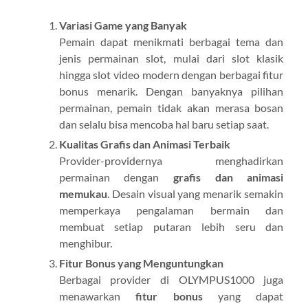
Variasi Game yang Banyak
Pemain dapat menikmati berbagai tema dan
jenis permainan slot, mulai dari slot klasik
hingga slot video modern dengan berbagai fitur
bonus menarik. Dengan banyaknya pilihan
permainan, pemain tidak akan merasa bosan
dan selalu bisa mencoba hal baru setiap saat.
Kualitas Grafis dan Animasi Terbaik
Provider-providernya menghadirkan
permainan dengan
grafis dan animasi
memukau
. Desain visual yang menarik semakin
memperkaya pengalaman bermain dan
membuat setiap putaran lebih seru dan
menghibur.
Fitur Bonus yang Menguntungkan
Berbagai provider di OLYMPUS1000 juga
menawarkan
fitur bonus
yang dapat