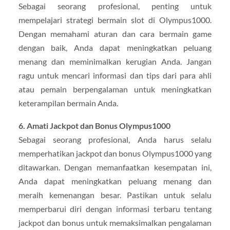
Sebagai seorang profesional, penting untuk
mempelajari strategi bermain slot di Olympus1000.
Dengan memahami aturan dan cara bermain game
dengan baik, Anda dapat meningkatkan peluang
menang dan meminimalkan kerugian Anda. Jangan
ragu untuk mencari informasi dan tips dari para ahli
atau pemain berpengalaman untuk meningkatkan
keterampilan bermain Anda.
6. Amati Jackpot dan Bonus Olympus1000
Sebagai seorang profesional, Anda harus selalu
memperhatikan jackpot dan bonus Olympus1000 yang
ditawarkan. Dengan memanfaatkan kesempatan ini,
Anda dapat meningkatkan peluang menang dan
meraih kemenangan besar. Pastikan untuk selalu
memperbarui diri dengan informasi terbaru tentang
jackpot dan bonus untuk memaksimalkan pengalaman