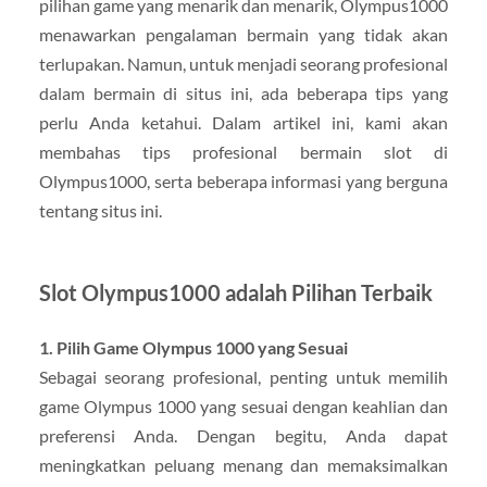
pilihan game yang menarik dan menarik, Olympus1000
menawarkan pengalaman bermain yang tidak akan
terlupakan. Namun, untuk menjadi seorang profesional
dalam bermain di situs ini, ada beberapa tips yang
perlu Anda ketahui. Dalam artikel ini, kami akan
membahas tips profesional bermain slot di
Olympus1000, serta beberapa informasi yang berguna
tentang situs ini.
Slot Olympus1000 adalah Pilihan Terbaik
1. Pilih Game Olympus 1000 yang Sesuai
Sebagai seorang profesional, penting untuk memilih
game Olympus 1000 yang sesuai dengan keahlian dan
preferensi Anda. Dengan begitu, Anda dapat
meningkatkan peluang menang dan memaksimalkan