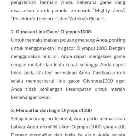
pengalaman bermain Anda. Beberapa game yang
disarankan untuk pemula termasuk “Mighty Zeus”,
“Poseidon’s Treasures”, dan “Athena’s Riches”.
2. Gunakan Link Gacor Olympus1000
Untuk memaksimalkan peluang menang Anda, penting
untuk menggunakan link gacor Olympus1000. Dengan
menggunakan link ini, Anda dapat mengakses game
dengan mudah dan lebih cepat, sehingga Anda dapat
fokus pada strategi permainan Anda. Pastikan untuk
selalu memperbarui link gacor Olympus1000 agar
Anda tidak kehilangan kesempatan untuk meraih
kemenangan besar.
3. Mendaftar dan Login Olympus1000
Sebagai seorang profesional, Anda perlu memastikan
bahwa Anda memiliki akun Olympus1000 yang aktif.
Dengan mendaftar dan login ke akun Anda secara