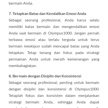
bermain Anda.
7. Tetapkan Batas dan Kendalikan Emosi Anda
Sebagai seorang profesional, Anda harus selalu
memiliki batas bermain dan mengendalikan emosi
Anda saat bermain di Olympus1000. Jangan pernah
terbawa emosi atau terlalu tergoda untuk terus
bermain meskipun sudah mencapai batas yang Anda
tetapkan. Tetap tenang dan fokus pada strategi
permainan Anda untuk meraih kemenangan yang
membahagiakan.
8. Bermain dengan Disiplin dan Konsistensi
Sebagai seorang profesional, penting untuk bermain
dengan disiplin dan konsistensi di Olympus1000.
Tetaplah fokus dan konsisten dalam menjalankan
strategi bermain Anda, sehingga Anda dapat