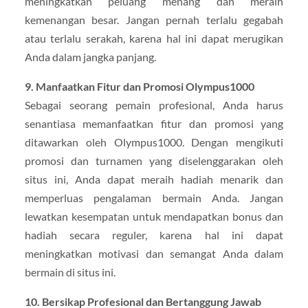
meningkatkan peluang menang dan meraih
kemenangan besar. Jangan pernah terlalu gegabah
atau terlalu serakah, karena hal ini dapat merugikan
Anda dalam jangka panjang.
9. Manfaatkan Fitur dan Promosi Olympus1000
Sebagai seorang pemain profesional, Anda harus
senantiasa memanfaatkan fitur dan promosi yang
ditawarkan oleh Olympus1000. Dengan mengikuti
promosi dan turnamen yang diselenggarakan oleh
situs ini, Anda dapat meraih hadiah menarik dan
memperluas pengalaman bermain Anda. Jangan
lewatkan kesempatan untuk mendapatkan bonus dan
hadiah secara reguler, karena hal ini dapat
meningkatkan motivasi dan semangat Anda dalam
bermain di situs ini.
10. Bersikap Profesional dan Bertanggung Jawab