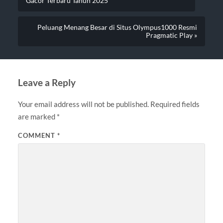
Gacor Terbaru Tahun 2025
Peluang Menang Besar di Situs Olympus1000 Resmi
Pragmatic Play »
Leave a Reply
Your email address will not be published.
Required fields
are marked
*
COMMENT
*