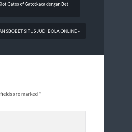
lot Gates of Gatotkaca dengan Bet
N SBOBET SITUS JUDI BOLA ONLINE »
fields are marked
*