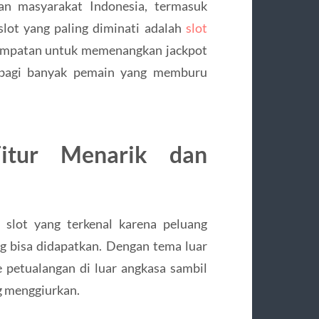
gan masyarakat Indonesia, termasuk
slot yang paling diminati adalah
slot
esempatan untuk memenangkan jackpot
t bagi banyak pemain yang memburu
Fitur Menarik dan
 slot yang terkenal karena peluang
g bisa didapatkan. Dengan tema luar
 petualangan di luar angkasa sambil
 menggiurkan.