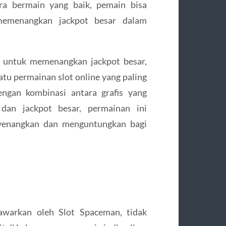
a bermain yang baik, pemain bisa
emenangkan jackpot besar dalam
 untuk memenangkan jackpot besar,
atu permainan slot online yang paling
engan kombinasi antara grafis yang
 dan jackpot besar, permainan ini
enangkan dan menguntungkan bagi
awarkan oleh Slot Spaceman, tidak