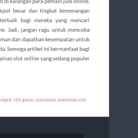
t di kalangan para pemain judi online.
pot besar dan tingkat kemenangan
 terbaik bagi mereka yang mencari
e. Jadi, jangan ragu untuk mencoba
eman dan dapatkan kesempatan untuk
 Semoga artikel ini bermanfaat bagi
inan slot online yang sedang populer
ackpot
,
slot gacor
,
spaceman
,
spaceman slot