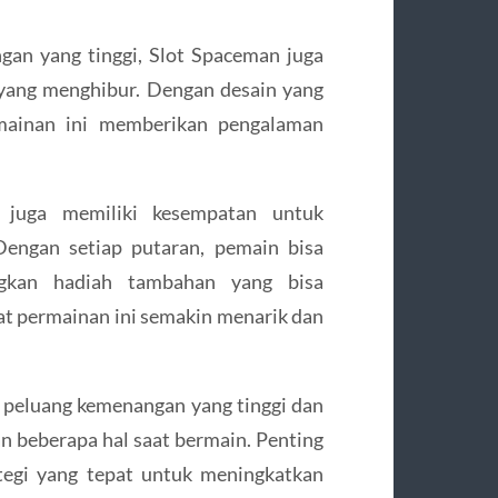
ngan yang tinggi, Slot Spaceman juga
 yang menghibur. Dengan desain yang
mainan ini memberikan pengalaman
juga memiliki kesempatan untuk
engan setiap putaran, pemain bisa
gkan hadiah tambahan yang bisa
 permainan ini semakin menarik dan
peluang kemenangan yang tinggi dan
n beberapa hal saat bermain. Penting
egi yang tepat untuk meningkatkan