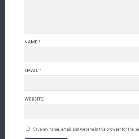
NAME
*
EMAIL
*
WEBSITE
Save my name, email, and website in this browser for the n