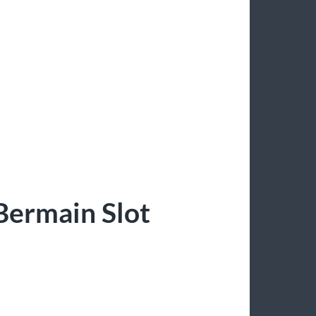
Bermain Slot