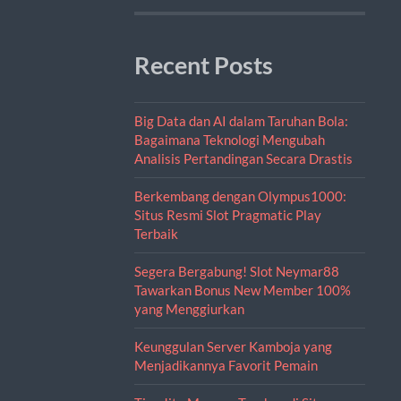
Recent Posts
Big Data dan AI dalam Taruhan Bola:
Bagaimana Teknologi Mengubah
Analisis Pertandingan Secara Drastis
Berkembang dengan Olympus1000:
Situs Resmi Slot Pragmatic Play
Terbaik
Segera Bergabung! Slot Neymar88
Tawarkan Bonus New Member 100%
yang Menggiurkan
Keunggulan Server Kamboja yang
Menjadikannya Favorit Pemain