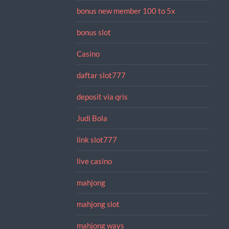
bonus new member 100 to 5x
bonus slot
Casino
daftar slot777
deposit via qris
Judi Bola
link slot777
live casino
mahjong
mahjong slot
mahjong ways