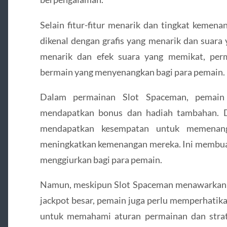
Selain fitur-fitur menarik dan tingkat kemena
dikenal dengan grafis yang menarik dan suara
menarik dan efek suara yang memikat, per
bermain yang menyenangkan bagi para pemain.
Dalam permainan Slot Spaceman, pemain 
mendapatkan bonus dan hadiah tambahan. D
mendapatkan kesempatan untuk memenan
meningkatkan kemenangan mereka. Ini membuat
menggiurkan bagi para pemain.
Namun, meskipun Slot Spaceman menawarkan 
jackpot besar, pemain juga perlu memperhatika
untuk memahami aturan permainan dan strat