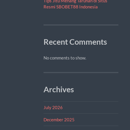
Tips Jitu Menang Taruhan di Situs
Resmi SBOBET88 Indonesia
Recent Comments
No comments to show.
Archives
July 2026
December 2025