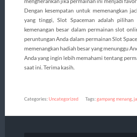
mengherankan jika permainan ini menjadi favori
Dengan kesempatan untuk memenangkan jack
yang tinggi, Slot Spaceman adalah pilihan
kemenangan besar dalam permainan slot onlin
peruntungan Anda dalam permainan Slot Spac
memenangkan hadiah besar yang menunggu Anda.
Anda yang ingin lebih memahami tentang perma
saat ini. Terima kasih.
Categories:
Uncategorized
Tags:
gampang menang
,
j