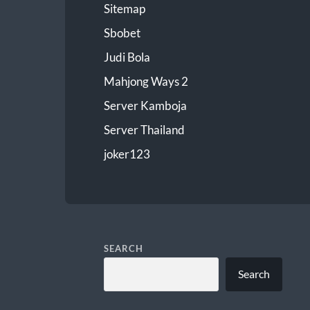
Sitemap
Sbobet
Judi Bola
Mahjong Ways 2
Server Kamboja
Server Thailand
joker123
SEARCH
Search