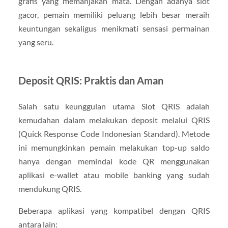
grafis yang memanjakan mata. Dengan adanya slot
gacor, pemain memiliki peluang lebih besar meraih
keuntungan sekaligus menikmati sensasi permainan
yang seru.
Deposit QRIS: Praktis dan Aman
Salah satu keunggulan utama Slot QRIS adalah
kemudahan dalam melakukan deposit melalui QRIS
(Quick Response Code Indonesian Standard). Metode
ini memungkinkan pemain melakukan top-up saldo
hanya dengan memindai kode QR menggunakan
aplikasi e-wallet atau mobile banking yang sudah
mendukung QRIS.
Beberapa aplikasi yang kompatibel dengan QRIS
antara lain: