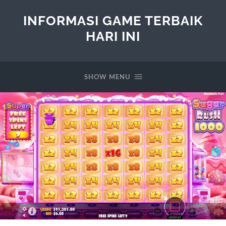
INFORMASI GAME TERBAIK
HARI INI
SHOW MENU