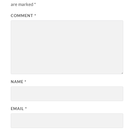
are marked
*
COMMENT
*
NAME
*
EMAIL
*