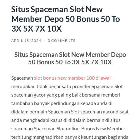
Situs Spaceman Slot New
Member Depo 50 Bonus 50 To
3X 5X 7X 10X
APRIL 18, 2024
/
0 COMMENTS
Situs Spaceman Slot New Member Depo
50 Bonus 50 To 3X 5X 7X 10X
Spaceman
slot bonus new member 100 di awal
merupakan tidak benar satu provider Spaceman Slot
spaceman gacor yang paling baik bersama memberi
tambahan banyak perlindungan kepada anda di
didalam bermain Spaceman Slot spaceman gacor disaat
anda menghadapi kasus di didalam bermain di situs
spaceman Spaceman Slot online. Bonus New Member
terhitung menghadirkan banyak keuntungan bagi anda