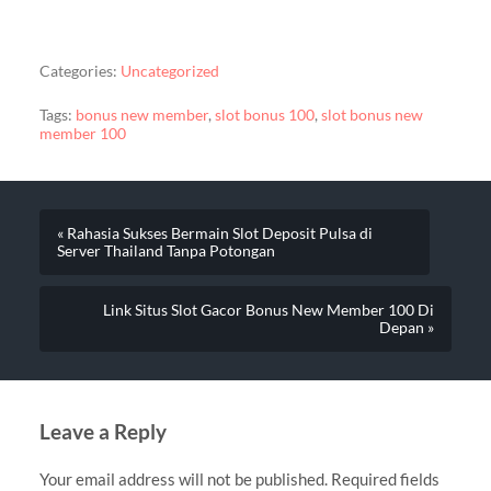
Categories:
Uncategorized
Tags:
bonus new member
,
slot bonus 100
,
slot bonus new
member 100
« Rahasia Sukses Bermain Slot Deposit Pulsa di
Server Thailand Tanpa Potongan
Link Situs Slot Gacor Bonus New Member 100 Di
Depan »
Leave a Reply
Your email address will not be published.
Required fields