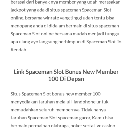
berasal dari banyak nya member yang udah merasakan
jackpot yang ada di situs spaceman Spaceman Slot
online, bersama winrate yang tinggi udah tentu bisa
menopang anda di didalam bermain di situs spaceman
Spaceman Slot online bersama mudah menjadi tunggu
apa ulang ayo langsung berhimpun di Spaceman Slot To
Rendah.
Link Spaceman Slot Bonus New Member
100 Di Depan
Situs Spaceman Slot bonus new member 100
menyediakan taruhan melalui Handphone untuk
memudahkan seluruh membernya. Tidak hanya
taruhan Spaceman Slot spaceman gacor, Kamu bisa
bermain permainan olahraga, poker serta live casino.