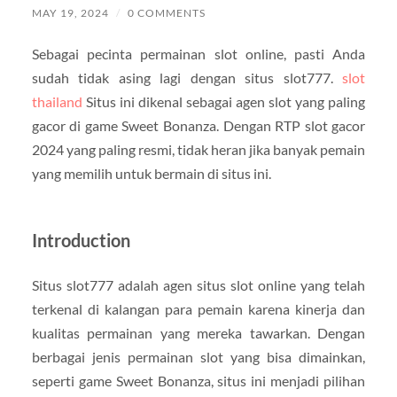
MAY 19, 2024
/
0 COMMENTS
Sebagai pecinta permainan slot online, pasti Anda
sudah tidak asing lagi dengan situs slot777.
slot
thailand
Situs ini dikenal sebagai agen slot yang paling
gacor di game Sweet Bonanza. Dengan RTP slot gacor
2024 yang paling resmi, tidak heran jika banyak pemain
yang memilih untuk bermain di situs ini.
Introduction
Situs slot777 adalah agen situs slot online yang telah
terkenal di kalangan para pemain karena kinerja dan
kualitas permainan yang mereka tawarkan. Dengan
berbagai jenis permainan slot yang bisa dimainkan,
seperti game Sweet Bonanza, situs ini menjadi pilihan