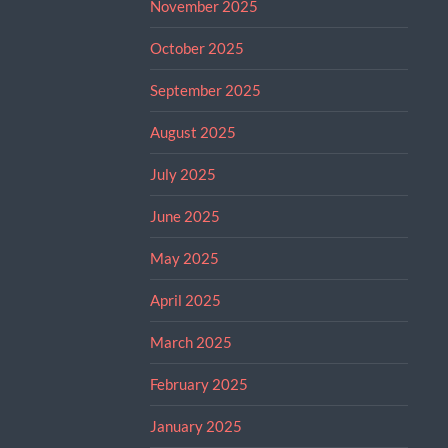
November 2025
October 2025
September 2025
August 2025
July 2025
June 2025
May 2025
April 2025
March 2025
February 2025
January 2025