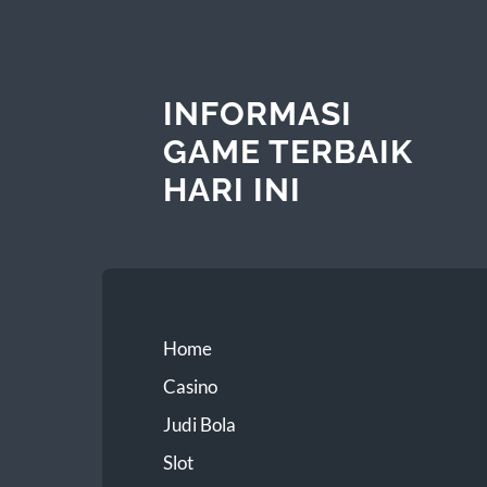
INFORMASI
GAME TERBAIK
HARI INI
Home
Casino
Judi Bola
Slot