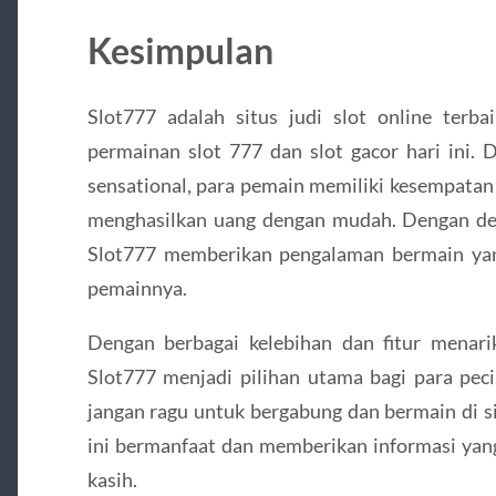
Kesimpulan
Slot777 adalah situs judi slot online terb
permainan slot 777 dan slot gacor hari ini. D
sensational, para pemain memiliki kesempata
menghasilkan uang dengan mudah. Dengan desa
Slot777 memberikan pengalaman bermain yan
pemainnya.
Dengan berbagai kelebihan dan fitur menarik
Slot777 menjadi pilihan utama bagi para pecin
jangan ragu untuk bergabung dan bermain di si
ini bermanfaat dan memberikan informasi yan
kasih.