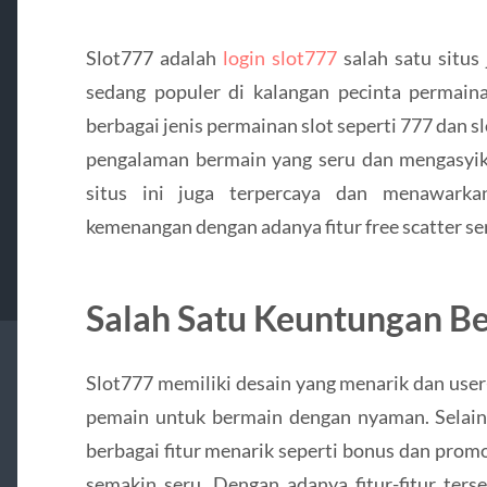
Slot777 adalah
login slot777
salah satu situs 
sedang populer di kalangan pecinta permain
berbagai jenis permainan slot seperti 777 dan s
pengalaman bermain yang seru dan mengasyikk
situs ini juga terpercaya dan menawark
kemenangan dengan adanya fitur free scatter ser
Salah Satu Keuntungan Be
Slot777 memiliki desain yang menarik dan use
pemain untuk bermain dengan nyaman. Selain i
berbagai fitur menarik seperti bonus dan pr
semakin seru. Dengan adanya fitur-fitur ters