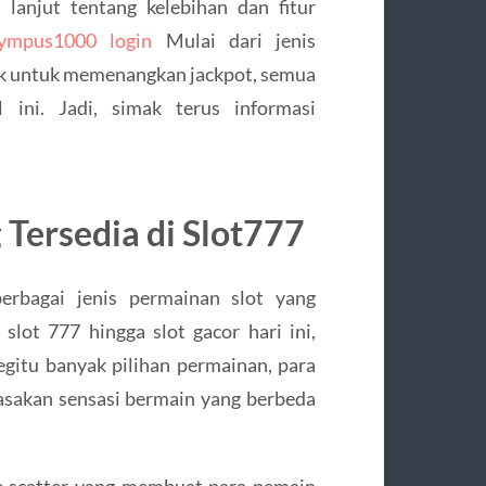
 lanjut tentang kelebihan dan fitur
lympus1000 login
Mulai dari jenis
trik untuk memenangkan jackpot, semua
 ini. Jadi, simak terus informasi
 Tersedia di Slot777
berbagai jenis permainan slot yang
slot 777 hingga slot gacor hari ini,
egitu banyak pilihan permainan, para
sakan sensasi bermain yang berbeda
ree scatter yang membuat para pemain