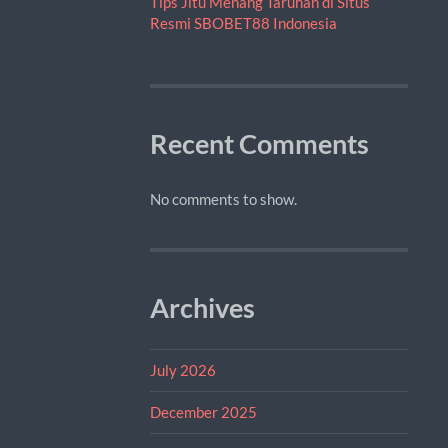
Tips Jitu Menang Taruhan di Situs
Resmi SBOBET88 Indonesia
Recent Comments
No comments to show.
Archives
July 2026
December 2025