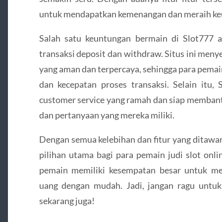
untuk mendapatkan kemenangan dan meraih keu
Salah satu keuntungan bermain di Slot777
transaksi deposit dan withdraw. Situs ini me
yang aman dan terpercaya, sehingga para pemai
dan kecepatan proses transaksi. Selain itu,
customer service yang ramah dan siap membant
dan pertanyaan yang mereka miliki.
Dengan semua kelebihan dan fitur yang ditawar
pilihan utama bagi para pemain judi slot onli
pemain memiliki kesempatan besar untuk m
uang dengan mudah. Jadi, jangan ragu untu
sekarang juga!