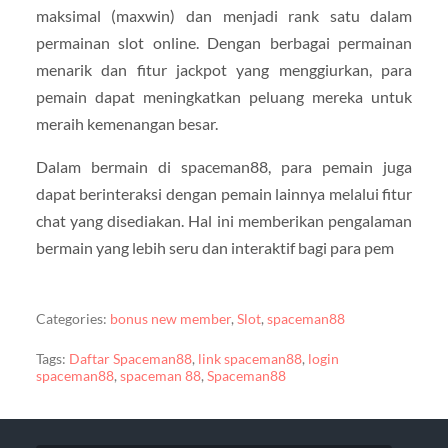
maksimal (maxwin) dan menjadi rank satu dalam
permainan slot online. Dengan berbagai permainan
menarik dan fitur jackpot yang menggiurkan, para
pemain dapat meningkatkan peluang mereka untuk
meraih kemenangan besar.
Dalam bermain di spaceman88, para pemain juga
dapat berinteraksi dengan pemain lainnya melalui fitur
chat yang disediakan. Hal ini memberikan pengalaman
bermain yang lebih seru dan interaktif bagi para pem
Categories:
bonus new member
,
Slot
,
spaceman88
Tags:
Daftar Spaceman88
,
link spaceman88
,
login
spaceman88
,
spaceman 88
,
Spaceman88