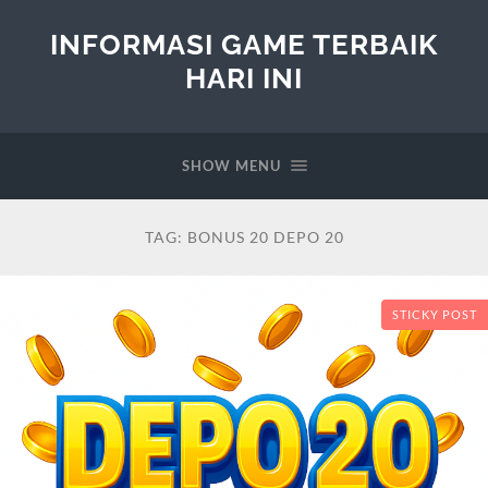
INFORMASI GAME TERBAIK
HARI INI
SHOW MENU
TAG:
BONUS 20 DEPO 20
STICKY POST