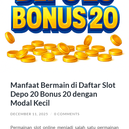
Manfaat Bermain di Daftar Slot
Depo 20 Bonus 20 dengan
Modal Kecil
DECEMBER 11, 2025
/
0 COMMENTS
Permainan slot online menjadi salah satu permainan