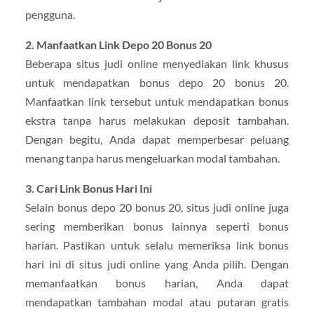
pengguna.
2. Manfaatkan Link Depo 20 Bonus 20
Beberapa situs judi online menyediakan link khusus
untuk mendapatkan bonus depo 20 bonus 20.
Manfaatkan link tersebut untuk mendapatkan bonus
ekstra tanpa harus melakukan deposit tambahan.
Dengan begitu, Anda dapat memperbesar peluang
menang tanpa harus mengeluarkan modal tambahan.
3. Cari Link Bonus Hari Ini
Selain bonus depo 20 bonus 20, situs judi online juga
sering memberikan bonus lainnya seperti bonus
harian. Pastikan untuk selalu memeriksa link bonus
hari ini di situs judi online yang Anda pilih. Dengan
memanfaatkan bonus harian, Anda dapat
mendapatkan tambahan modal atau putaran gratis