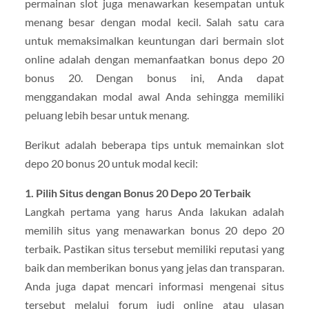
permainan slot juga menawarkan kesempatan untuk
menang besar dengan modal kecil. Salah satu cara
untuk memaksimalkan keuntungan dari bermain slot
online adalah dengan memanfaatkan bonus depo 20
bonus 20. Dengan bonus ini, Anda dapat
menggandakan modal awal Anda sehingga memiliki
peluang lebih besar untuk menang.
Berikut adalah beberapa tips untuk memainkan slot
depo 20 bonus 20 untuk modal kecil:
1. Pilih Situs dengan Bonus 20 Depo 20 Terbaik
Langkah pertama yang harus Anda lakukan adalah
memilih situs yang menawarkan bonus 20 depo 20
terbaik. Pastikan situs tersebut memiliki reputasi yang
baik dan memberikan bonus yang jelas dan transparan.
Anda juga dapat mencari informasi mengenai situs
tersebut melalui forum judi online atau ulasan