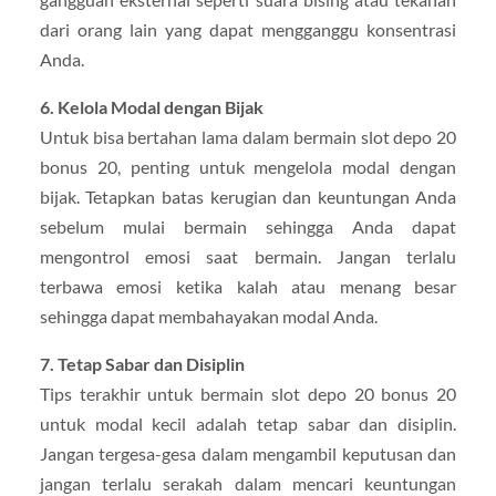
dari orang lain yang dapat mengganggu konsentrasi
Anda.
6. Kelola Modal dengan Bijak
Untuk bisa bertahan lama dalam bermain slot depo 20
bonus 20, penting untuk mengelola modal dengan
bijak. Tetapkan batas kerugian dan keuntungan Anda
sebelum mulai bermain sehingga Anda dapat
mengontrol emosi saat bermain. Jangan terlalu
terbawa emosi ketika kalah atau menang besar
sehingga dapat membahayakan modal Anda.
7. Tetap Sabar dan Disiplin
Tips terakhir untuk bermain slot depo 20 bonus 20
untuk modal kecil adalah tetap sabar dan disiplin.
Jangan tergesa-gesa dalam mengambil keputusan dan
jangan terlalu serakah dalam mencari keuntungan