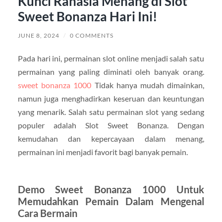
Kunci Rahasia Menang di Slot
Sweet Bonanza Hari Ini!
JUNE 8, 2024
/
0 COMMENTS
Pada hari ini, permainan slot online menjadi salah satu
permainan yang paling diminati oleh banyak orang.
sweet bonanza 1000
Tidak hanya mudah dimainkan,
namun juga menghadirkan keseruan dan keuntungan
yang menarik. Salah satu permainan slot yang sedang
populer adalah Slot Sweet Bonanza. Dengan
kemudahan dan kepercayaan dalam menang,
permainan ini menjadi favorit bagi banyak pemain.
Demo Sweet Bonanza 1000 Untuk
Memudahkan Pemain Dalam Mengenal
Cara Bermain