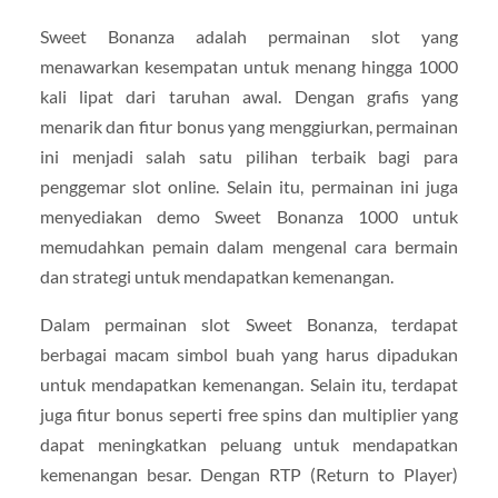
Sweet Bonanza adalah permainan slot yang
menawarkan kesempatan untuk menang hingga 1000
kali lipat dari taruhan awal. Dengan grafis yang
menarik dan fitur bonus yang menggiurkan, permainan
ini menjadi salah satu pilihan terbaik bagi para
penggemar slot online. Selain itu, permainan ini juga
menyediakan demo Sweet Bonanza 1000 untuk
memudahkan pemain dalam mengenal cara bermain
dan strategi untuk mendapatkan kemenangan.
Dalam permainan slot Sweet Bonanza, terdapat
berbagai macam simbol buah yang harus dipadukan
untuk mendapatkan kemenangan. Selain itu, terdapat
juga fitur bonus seperti free spins dan multiplier yang
dapat meningkatkan peluang untuk mendapatkan
kemenangan besar. Dengan RTP (Return to Player)