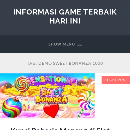
INFORMASI GAME TERBAIK
HARI INI
SHOW MENU
TAG:
DEMO SWEET BONANZA 1000
STICKY POST