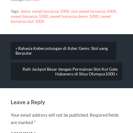
Tags:
demo sweet bonanza 1000
,
slot sweet bonanza 1000
,
sweet bonanza 1000
,
sweet bonanza demo 1000
,
sweet
bonanza slot 1000
« Rahasia Keberuntungan di Aztec Gems: Slot yang
Berputar
Raih Jackpot Besar dengan Permainan Slot Koi Gate
Habanero di Situs Olympus1000 »
Leave a Reply
Your email address will not be published.
Required fields
are marked
*