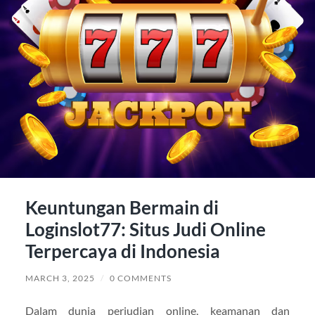
Keuntungan Bermain di
Loginslot77: Situs Judi Online
Terpercaya di Indonesia
MARCH 3, 2025
/
0 COMMENTS
Dalam dunia perjudian online, keamanan dan