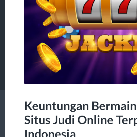
Keuntungan Bermain 
Situs Judi Online Ter
Indonesia