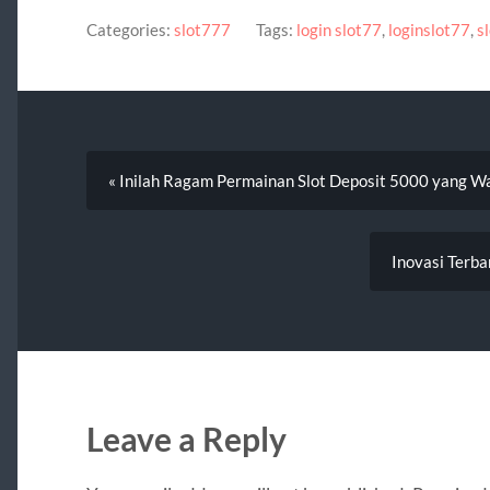
Categories:
slot777
Tags:
login slot77
,
loginslot77
,
s
« Inilah Ragam Permainan Slot Deposit 5000 yang Wa
Inovasi Terba
Leave a Reply