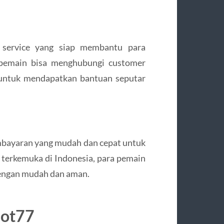
 service yang siap membantu para
 pemain bisa menghubungi customer
il untuk mendapatkan bantuan seputar
bayaran yang mudah dan cepat untuk
terkemuka di Indonesia, para pemain
dengan mudah dan aman.
lot77