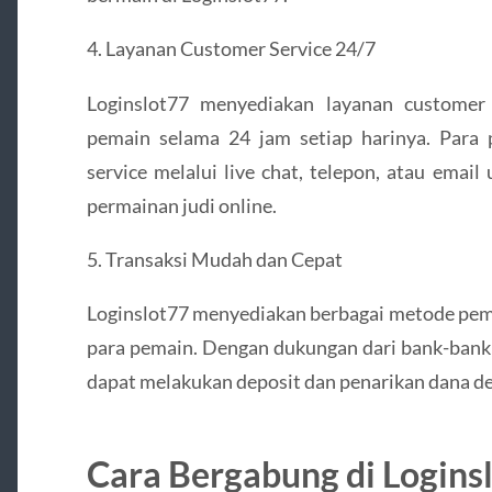
4. Layanan Customer Service 24/7
Loginslot77 menyediakan layanan customer
pemain selama 24 jam setiap harinya. Para
service melalui live chat, telepon, atau ema
permainan judi online.
5. Transaksi Mudah dan Cepat
Loginslot77 menyediakan berbagai metode pem
para pemain. Dengan dukungan dari bank-bank 
dapat melakukan deposit dan penarikan dana 
Cara Bergabung di Logins