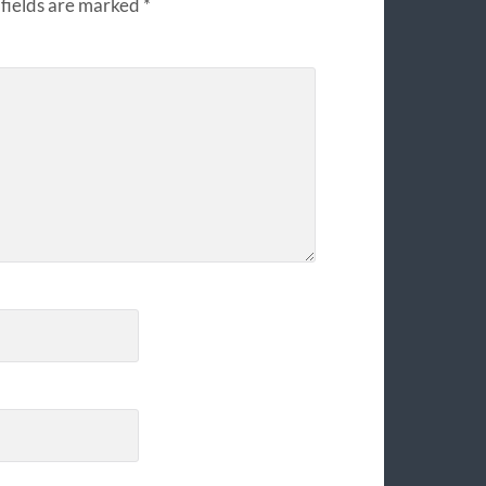
fields are marked
*