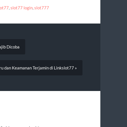
lot77
,
slot77 login
,
slot777
jib Dicoba
ru dan Keamanan Terjamin di Linkslot77 »