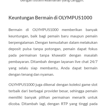
Keuntungan Bermain di OLYMPUS1000
Bermain di OLYMPUS1000 memberikan banyak
keuntungan, baik bagi pemain baru maupun pemain
berpengalaman. Dengan kemudahan dalam melakukan
deposit pulsa tanpa potongan, pemain dapat fokus
pada permainan tanpa khawatir dengan masalah
pembayaran. Ditambah dengan layanan live chat 24/7
yang selalu siap membantu, Anda dapat bermain
dengan tenang dan nyaman.
OLYMPUS1000 juga dikenal dengan koleksi game slot
terbaik dari berbagai provider besar, sehingga pemain
memiliki banyak pilihan permainan menarik untuk
dicoba. Ditambah lagi, dengan RTP yang tinggi pada