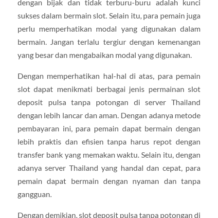
dengan bijak dan tidak terburu-buru adalah kunci
sukses dalam bermain slot. Selain itu, para pemain juga
perlu memperhatikan modal yang digunakan dalam
bermain. Jangan terlalu tergiur dengan kemenangan
yang besar dan mengabaikan modal yang digunakan.
Dengan memperhatikan hal-hal di atas, para pemain
slot dapat menikmati berbagai jenis permainan slot
deposit pulsa tanpa potongan di server Thailand
dengan lebih lancar dan aman. Dengan adanya metode
pembayaran ini, para pemain dapat bermain dengan
lebih praktis dan efisien tanpa harus repot dengan
transfer bank yang memakan waktu. Selain itu, dengan
adanya server Thailand yang handal dan cepat, para
pemain dapat bermain dengan nyaman dan tanpa
gangguan.
Dengan demikian, slot deposit pulsa tanpa potongan di