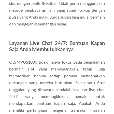
slot dengan lebih fleksibel. Tidak perlu menggunakan
metode pembayaran lain yang rumit, cukup dengan
pulsa yang Anda miliki, Anda sudah bisa mulai bermain
dan mengejar kemenangan besar.
Layanan Live Chat 24/7: Bantuan Kapan
Saja Anda Membutuhkannya
OLYMPUS1000 tidak hanya fokus pada pengalaman
bermain slot yang menyenangkan, tetapi juga
memastikan bahwa setiap pemain mendapatkan
dukungan yang mereka butuhkan. Salah satu fitur
unggulan yang ditawarkan adalah layanan live chat
24/7, yang memungkinkan pemain untuk
mendapatkan bantuan kapan saja. Apakah Anda
memiliki pertanyaan mengenai transaksi, masalah