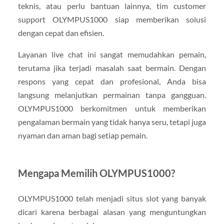
teknis, atau perlu bantuan lainnya, tim customer
support OLYMPUS1000 siap memberikan solusi
dengan cepat dan efisien.
Layanan live chat ini sangat memudahkan pemain,
terutama jika terjadi masalah saat bermain. Dengan
respons yang cepat dan profesional, Anda bisa
langsung melanjutkan permainan tanpa gangguan.
OLYMPUS1000 berkomitmen untuk memberikan
pengalaman bermain yang tidak hanya seru, tetapi juga
nyaman dan aman bagi setiap pemain.
Mengapa Memilih OLYMPUS1000?
OLYMPUS1000 telah menjadi situs slot yang banyak
dicari karena berbagai alasan yang menguntungkan