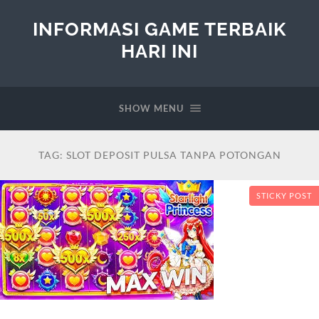
INFORMASI GAME TERBAIK
HARI INI
SHOW MENU
TAG:
SLOT DEPOSIT PULSA TANPA POTONGAN
STICKY POST