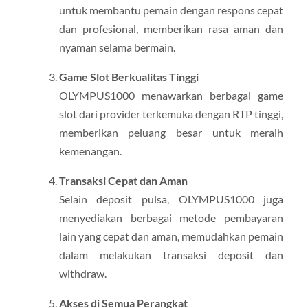
untuk membantu pemain dengan respons cepat
dan profesional, memberikan rasa aman dan
nyaman selama bermain.
Game Slot Berkualitas Tinggi
OLYMPUS1000 menawarkan berbagai game
slot dari provider terkemuka dengan RTP tinggi,
memberikan peluang besar untuk meraih
kemenangan.
Transaksi Cepat dan Aman
Selain deposit pulsa, OLYMPUS1000 juga
menyediakan berbagai metode pembayaran
lain yang cepat dan aman, memudahkan pemain
dalam melakukan transaksi deposit dan
withdraw.
Akses di Semua Perangkat