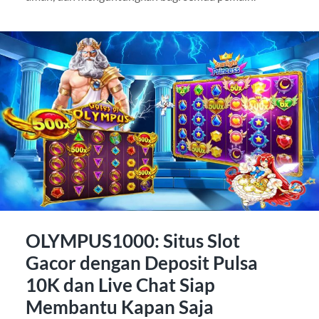
OLYMPUS1000: Situs Slot
Gacor dengan Deposit Pulsa
10K dan Live Chat Siap
Membantu Kapan Saja