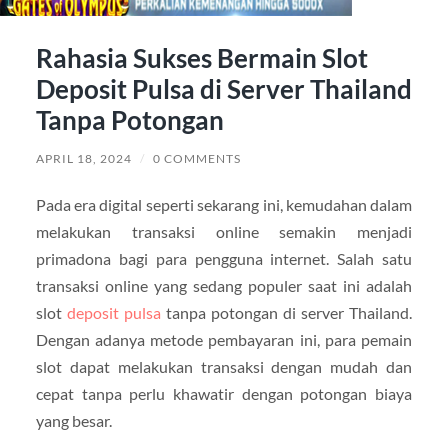
Rahasia Sukses Bermain Slot
Deposit Pulsa di Server Thailand
Tanpa Potongan
APRIL 18, 2024
/
0 COMMENTS
Pada era digital seperti sekarang ini, kemudahan dalam
melakukan transaksi online semakin menjadi
primadona bagi para pengguna internet. Salah satu
transaksi online yang sedang populer saat ini adalah
slot
deposit pulsa
tanpa potongan di server Thailand.
Dengan adanya metode pembayaran ini, para pemain
slot dapat melakukan transaksi dengan mudah dan
cepat tanpa perlu khawatir dengan potongan biaya
yang besar.