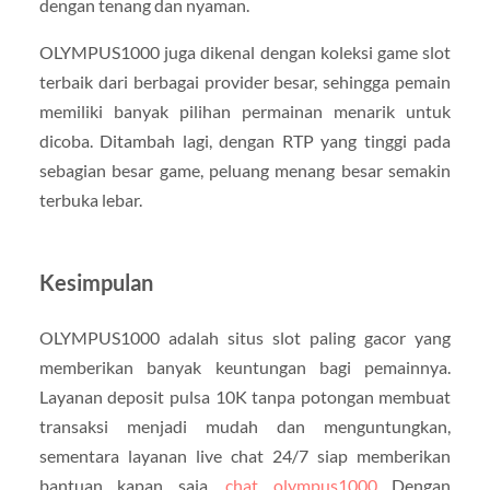
dengan tenang dan nyaman.
OLYMPUS1000 juga dikenal dengan koleksi game slot
terbaik dari berbagai provider besar, sehingga pemain
memiliki banyak pilihan permainan menarik untuk
dicoba. Ditambah lagi, dengan RTP yang tinggi pada
sebagian besar game, peluang menang besar semakin
terbuka lebar.
Kesimpulan
OLYMPUS1000 adalah situs slot paling gacor yang
memberikan banyak keuntungan bagi pemainnya.
Layanan deposit pulsa 10K tanpa potongan membuat
transaksi menjadi mudah dan menguntungkan,
sementara layanan live chat 24/7 siap memberikan
bantuan kapan saja.
chat olympus1000
Dengan