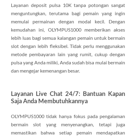
Layanan deposit pulsa 10K tanpa potongan sangat
menguntungkan, terutama bagi pemain yang ingin
memulai permainan dengan modal kecil. Dengan
kemudahan ini, OLYMPUS1000 memberikan akses
lebih luas bagi semua kalangan pemain untuk bermain
slot dengan lebih fleksibel. Tidak perlu menggunakan
metode pembayaran lain yang rumit, cukup dengan
pulsa yang Anda miliki, Anda sudah bisa mulai bermain
dan mengejar kemenangan besar.
Layanan Live Chat 24/7: Bantuan Kapan
Saja Anda Membutuhkannya
OLYMPUS1000 tidak hanya fokus pada pengalaman
bermain slot yang menyenangkan, tetapi juga
memastikan bahwa setiap pemain mendapatkan