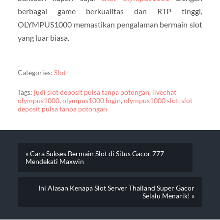
berbagai game berkualitas dan RTP tinggi,
OLYMPUS1000 memastikan pengalaman bermain slot
yang luar biasa.
Categories:
Slot
Tags:
judi slot deposit pulsa tanpa potongan
,
livechat
olympus1000
,
olympus1000 login
,
olympus1000 slot
,
slot
deposit pulsa tanpa potongan
« Cara Sukses Bermain Slot di Situs Gacor 777
Mendekati Maxwin
Ini Alasan Kenapa Slot Server Thailand Super Gacor
Selalu Menarik! »