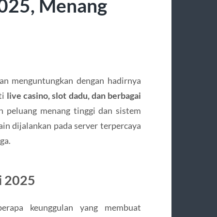
2025, Menang
dan menguntungkan dengan hadirnya
ti
live casino, slot dadu, dan berbagai
 peluang menang tinggi dan sistem
in dijalankan pada server terpercaya
ga.
i 2025
berapa keunggulan yang membuat