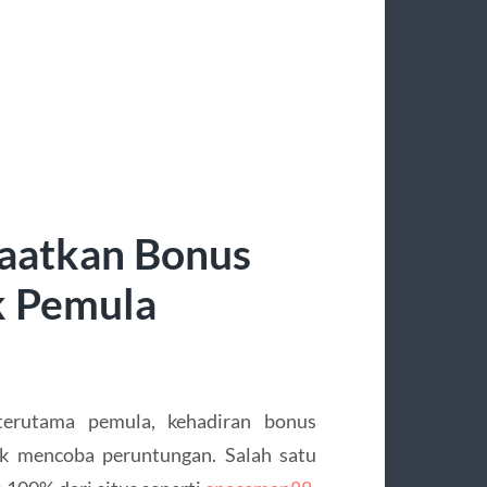
aatkan Bonus
k Pemula
 terutama pemula, kehadiran bonus
uk mencoba peruntungan. Salah satu