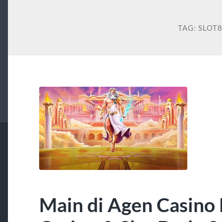
TAG:
SLOT
Main di Agen Casino 