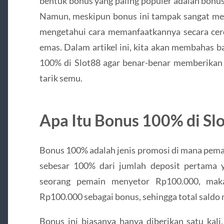
bentuk bonus yang paling populer adalah bonus
Namun, meskipun bonus ini tampak sangat men
mengetahui cara memanfaatkannya secara cerd
emas. Dalam artikel ini, kita akan membahas
100% di Slot88 agar benar-benar memberikan
tarik semu.
Apa Itu Bonus 100% di Sl
Bonus 100% adalah jenis promosi di mana pem
sebesar 100% dari jumlah deposit pertama y
seorang pemain menyetor Rp100.000, mak
Rp100.000 sebagai bonus, sehingga total saldo
Bonus ini biasanya hanya diberikan satu kali