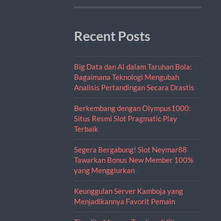
Recent Posts
Big Data dan AI dalam Taruhan Bola:
Bagaimana Teknologi Mengubah
Analisis Pertandingan Secara Drastis
Berkembang dengan Olympus1000:
Situs Resmi Slot Pragmatic Play
Terbaik
Segera Bergabung! Slot Neymar88
Tawarkan Bonus New Member 100%
yang Menggiurkan
Keunggulan Server Kamboja yang
Menjadikannya Favorit Pemain