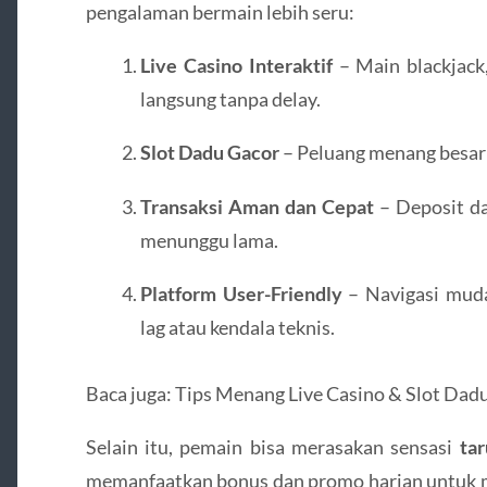
pengalaman bermain lebih seru:
Live Casino Interaktif
– Main blackjack,
langsung tanpa delay.
Slot Dadu Gacor
– Peluang menang besar 
Transaksi Aman dan Cepat
– Deposit da
menunggu lama.
Platform User-Friendly
– Navigasi mud
lag atau kendala teknis.
Baca juga: Tips Menang Live Casino & Slot Dad
Selain itu, pemain bisa merasakan sensasi
tar
memanfaatkan bonus dan promo harian untuk 