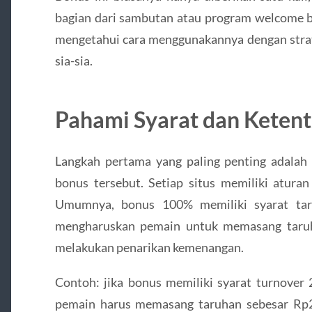
bagian dari sambutan atau program welcome bo
mengetahui cara menggunakannya dengan strat
sia-sia.
Pahami Syarat dan Keten
Langkah pertama yang paling penting adalah
bonus tersebut. Setiap situs memiliki atura
Umumnya, bonus 100% memiliki syarat taru
mengharuskan pemain untuk memasang taruh
melakukan penarikan kemenangan.
Contoh: jika bonus memiliki syarat turnover
pemain harus memasang taruhan sebesar Rp2