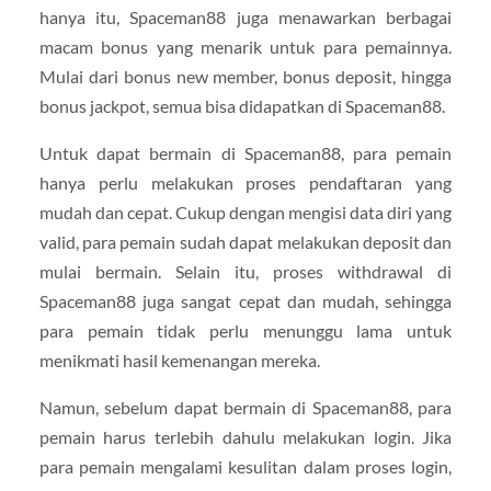
hanya itu, Spaceman88 juga menawarkan berbagai
macam bonus yang menarik untuk para pemainnya.
Mulai dari bonus new member, bonus deposit, hingga
bonus jackpot, semua bisa didapatkan di Spaceman88.
Untuk dapat bermain di Spaceman88, para pemain
hanya perlu melakukan proses pendaftaran yang
mudah dan cepat. Cukup dengan mengisi data diri yang
valid, para pemain sudah dapat melakukan deposit dan
mulai bermain. Selain itu, proses withdrawal di
Spaceman88 juga sangat cepat dan mudah, sehingga
para pemain tidak perlu menunggu lama untuk
menikmati hasil kemenangan mereka.
Namun, sebelum dapat bermain di Spaceman88, para
pemain harus terlebih dahulu melakukan login. Jika
para pemain mengalami kesulitan dalam proses login,