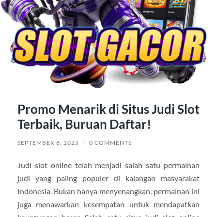
Promo Menarik di Situs Judi Slot
Terbaik, Buruan Daftar!
SEPTEMBER 8, 2025
/
0 COMMENTS
Judi slot online telah menjadi salah satu permainan
judi yang paling populer di kalangan masyarakat
Indonesia. Bukan hanya menyenangkan, permainan ini
juga menawarkan kesempatan untuk mendapatkan