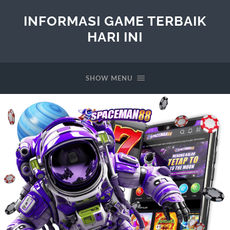
INFORMASI GAME TERBAIK
HARI INI
SHOW MENU