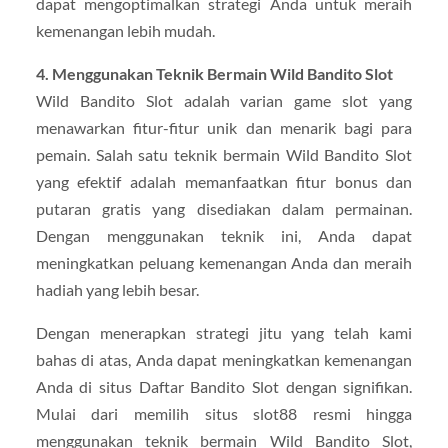
dapat mengoptimalkan strategi Anda untuk meraih
kemenangan lebih mudah.
4. Menggunakan Teknik Bermain Wild Bandito Slot
Wild Bandito Slot adalah varian game slot yang
menawarkan fitur-fitur unik dan menarik bagi para
pemain. Salah satu teknik bermain Wild Bandito Slot
yang efektif adalah memanfaatkan fitur bonus dan
putaran gratis yang disediakan dalam permainan.
Dengan menggunakan teknik ini, Anda dapat
meningkatkan peluang kemenangan Anda dan meraih
hadiah yang lebih besar.
Dengan menerapkan strategi jitu yang telah kami
bahas di atas, Anda dapat meningkatkan kemenangan
Anda di situs Daftar Bandito Slot dengan signifikan.
Mulai dari memilih situs slot88 resmi hingga
menggunakan teknik bermain Wild Bandito Slot,