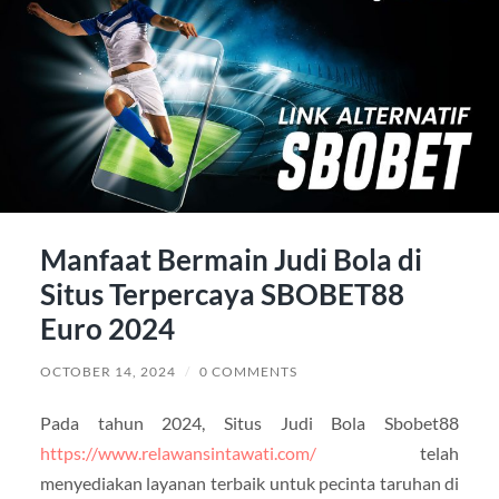
Manfaat Bermain Judi Bola di
Situs Terpercaya SBOBET88
Euro 2024
OCTOBER 14, 2024
/
0 COMMENTS
Pada tahun 2024, Situs Judi Bola Sbobet88
https://www.relawansintawati.com/
telah
menyediakan layanan terbaik untuk pecinta taruhan di