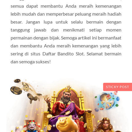
semua dapat membantu Anda meraih kemenangan
lebih mudah dan memperbesar peluang meraih hadiah
besar. Jangan lupa untuk selalu bermain dengan
tanggung jawab dan menikmati setiap momen
permainan dengan bijak. Semoga artikel ini bermanfaat
dan membantu Anda meraih kemenangan yang lebih
sering di situs Daftar Bandito Slot. Selamat bermain
dan semoga sukses!
STICKY POST