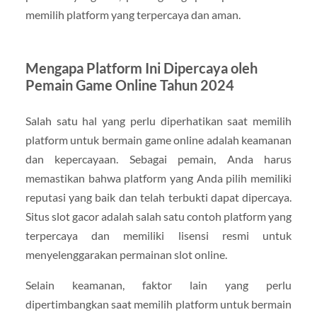
memilih platform yang terpercaya dan aman.
Mengapa Platform Ini Dipercaya oleh
Pemain Game Online Tahun 2024
Salah satu hal yang perlu diperhatikan saat memilih
platform untuk bermain game online adalah keamanan
dan kepercayaan. Sebagai pemain, Anda harus
memastikan bahwa platform yang Anda pilih memiliki
reputasi yang baik dan telah terbukti dapat dipercaya.
Situs slot gacor adalah salah satu contoh platform yang
terpercaya dan memiliki lisensi resmi untuk
menyelenggarakan permainan slot online.
Selain keamanan, faktor lain yang perlu
dipertimbangkan saat memilih platform untuk bermain