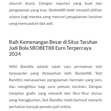
seluruh dunia. Dengan reputasi yang kuat dan
pengalaman yang luas, Sbobet88 telah menjadi pilihan
utama bagi mereka yang mencari pengalaman taruhan
yang memuaskan dan adil.
Raih Kemenangan Besar di Situs Taruhan
Judi Bola SBOBET88 Euro Terpercaya
2024
Wild Bandito adalah salah satu permainan slot
terpopuler yang ditawarkan oleh Sbobet88. Slot
Bandito menawarkan pengalaman bermain yang seru
dan menghibur bagi para pemain taruhan. Dengan
tampilan grafis yang menarik dan fitur-fitur bonus
yang menggiurkan, Slot Bandito telah berhasil menarik
perhatian banyak pemain judi online.