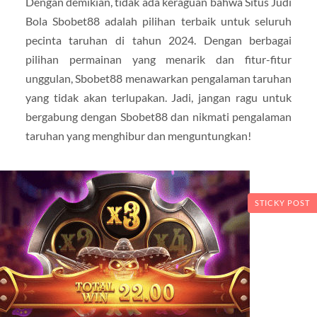
Dengan demikian, tidak ada keraguan bahwa Situs Judi
Bola Sbobet88 adalah pilihan terbaik untuk seluruh
pecinta taruhan di tahun 2024. Dengan berbagai
pilihan permainan yang menarik dan fitur-fitur
unggulan, Sbobet88 menawarkan pengalaman taruhan
yang tidak akan terlupakan. Jadi, jangan ragu untuk
bergabung dengan Sbobet88 dan nikmati pengalaman
taruhan yang menghibur dan menguntungkan!
STICKY POST