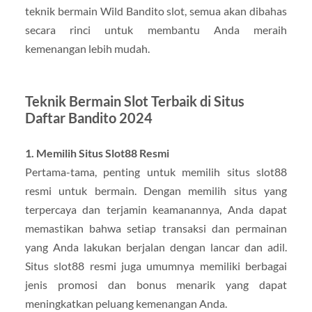
teknik bermain Wild Bandito slot, semua akan dibahas
secara rinci untuk membantu Anda meraih
kemenangan lebih mudah.
Teknik Bermain Slot Terbaik di Situs
Daftar Bandito 2024
1. Memilih Situs Slot88 Resmi
Pertama-tama, penting untuk memilih situs slot88
resmi untuk bermain. Dengan memilih situs yang
terpercaya dan terjamin keamanannya, Anda dapat
memastikan bahwa setiap transaksi dan permainan
yang Anda lakukan berjalan dengan lancar dan adil.
Situs slot88 resmi juga umumnya memiliki berbagai
jenis promosi dan bonus menarik yang dapat
meningkatkan peluang kemenangan Anda.