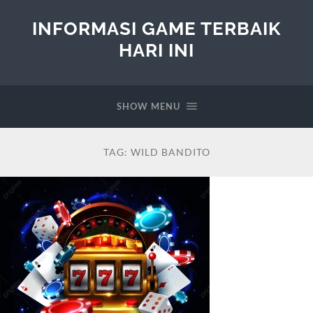
INFORMASI GAME TERBAIK
HARI INI
SHOW MENU
TAG:
WILD BANDITO