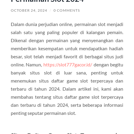
OCTOBER 24, 2024
/
0 COMMENTS
Dalam dunia perjudian online, permainan slot menjadi
salah satu yang paling populer di kalangan pemain.
Dikenal dengan permainan yang menyenangkan dan
memberikan kesempatan untuk mendapatkan hadiah
besar, slot telah menjadi favorit di berbagai situs judi
online. Namun,
https://slot777gacor.id/
dengan begitu
banyak situs slot di luar sana, penting untuk
menemukan situs daftar game slot terpercaya dan
terbaru di tahun 2024. Dalam artikel ini, kami akan
membahas tentang situs daftar game slot terpercaya
dan terbaru di tahun 2024, serta beberapa informasi
penting seputar permainan slot.