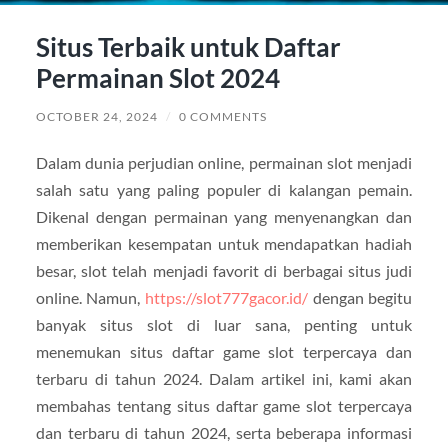
Situs Terbaik untuk Daftar
Permainan Slot 2024
OCTOBER 24, 2024
/
0 COMMENTS
Dalam dunia perjudian online, permainan slot menjadi
salah satu yang paling populer di kalangan pemain.
Dikenal dengan permainan yang menyenangkan dan
memberikan kesempatan untuk mendapatkan hadiah
besar, slot telah menjadi favorit di berbagai situs judi
online. Namun,
https://slot777gacor.id/
dengan begitu
banyak situs slot di luar sana, penting untuk
menemukan situs daftar game slot terpercaya dan
terbaru di tahun 2024. Dalam artikel ini, kami akan
membahas tentang situs daftar game slot terpercaya
dan terbaru di tahun 2024, serta beberapa informasi