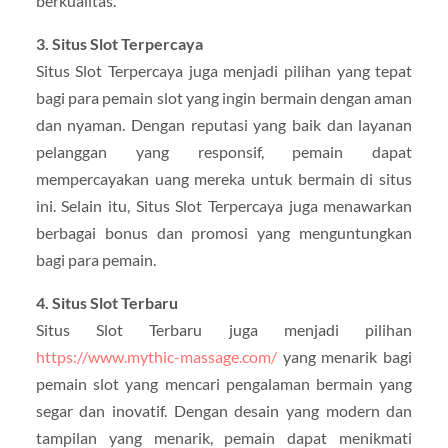
berkualitas.
3. Situs Slot Terpercaya
Situs Slot Terpercaya juga menjadi pilihan yang tepat
bagi para pemain slot yang ingin bermain dengan aman
dan nyaman. Dengan reputasi yang baik dan layanan
pelanggan yang responsif, pemain dapat
mempercayakan uang mereka untuk bermain di situs
ini. Selain itu, Situs Slot Terpercaya juga menawarkan
berbagai bonus dan promosi yang menguntungkan
bagi para pemain.
4. Situs Slot Terbaru
Situs Slot Terbaru juga menjadi pilihan
https://www.mythic-massage.com/
yang menarik bagi
pemain slot yang mencari pengalaman bermain yang
segar dan inovatif. Dengan desain yang modern dan
tampilan yang menarik, pemain dapat menikmati