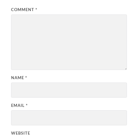
COMMENT
*
NAME
*
EMAIL
*
WEBSITE