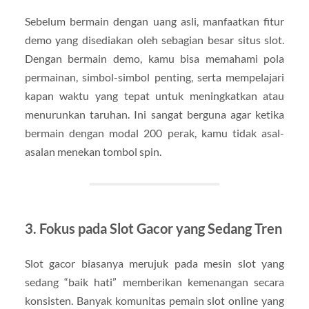
Sebelum bermain dengan uang asli, manfaatkan fitur
demo yang disediakan oleh sebagian besar situs slot.
Dengan bermain demo, kamu bisa memahami pola
permainan, simbol-simbol penting, serta mempelajari
kapan waktu yang tepat untuk meningkatkan atau
menurunkan taruhan. Ini sangat berguna agar ketika
bermain dengan modal 200 perak, kamu tidak asal-
asalan menekan tombol spin.
3. Fokus pada Slot Gacor yang Sedang Tren
Slot gacor biasanya merujuk pada mesin slot yang
sedang “baik hati” memberikan kemenangan secara
konsisten. Banyak komunitas pemain slot online yang