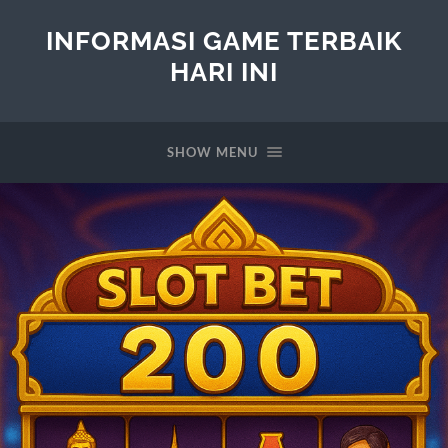
INFORMASI GAME TERBAIK
HARI INI
SHOW MENU