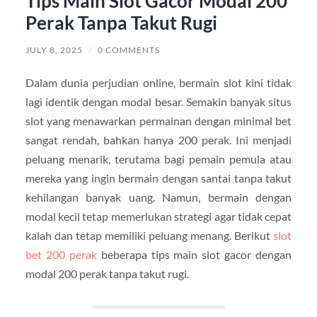
Tips Main Slot Gacor Modal 200
Perak Tanpa Takut Rugi
JULY 8, 2025
/
0 COMMENTS
Dalam dunia perjudian online, bermain slot kini tidak
lagi identik dengan modal besar. Semakin banyak situs
slot yang menawarkan permainan dengan minimal bet
sangat rendah, bahkan hanya 200 perak. Ini menjadi
peluang menarik, terutama bagi pemain pemula atau
mereka yang ingin bermain dengan santai tanpa takut
kehilangan banyak uang. Namun, bermain dengan
modal kecil tetap memerlukan strategi agar tidak cepat
kalah dan tetap memiliki peluang menang. Berikut
slot
bet 200 perak
beberapa tips main slot gacor dengan
modal 200 perak tanpa takut rugi.